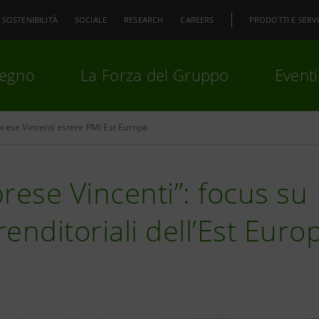
SOSTENIBILITÀ
SOCIALE
RESEARCH
CAREERS
PRODOTTI E SERVI
pegno
La Forza del Gruppo
Eventi
rese Vincenti estere PMI Est Europa
premi
Invio
per cercare o
ESC
rese Vincenti”: focus su
enditoriali dell’Est Euro