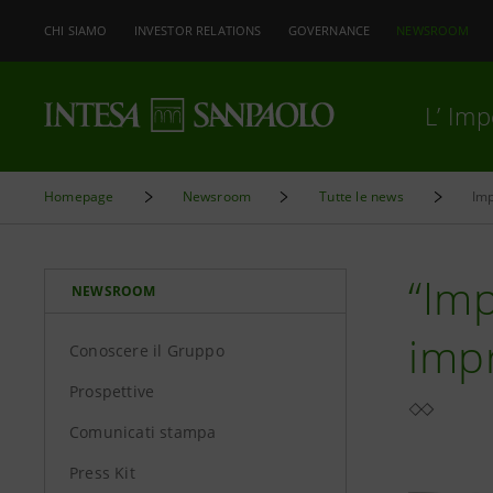
CHI SIAMO
INVESTOR RELATIONS
GOVERNANCE
NEWSROOM
L’ Im
Homepage
Newsroom
Tutte le news
Imp
“Imp
NEWSROOM
impr
Conoscere il Gruppo
Prospettive
Comunicati stampa
Press Kit