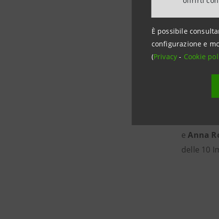
offrirti co
Lanciato 
14.000 imp
È possibile consulta
dipendenti
configurazione e mo
(
Privacy
-
Cookie pol
Le 10 I
Guarda du
e
Anna R
delle 10 I