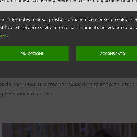
ntenuti in linea con le tue preferenze o i tuoi comportamenti onli
per la prima volta nel 2019
, il programma “Imprese Vincen
rese, di cui 4.000 per l’attuale edizione. Si tratta di az
re l'informativa estesa, prestare o meno il consenso ai cookie o p
 e registrano circa €35 miliardi di fatturato.
dificare le proprie scelte in qualsiasi momento accedendo alla s
icy
).
PIÙ OPZIONI
ACCONSENTO
mprese Vincenti estere, più in dettaglio
e brevi interviste
a
Paola Papanicolaou
, responsabile 
oscio
, Executive Director Sales&Marketing Imprese Intesa 
mprese Vincenti estere: