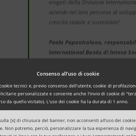
erogati dalla Divisione Internationa
aziende nel loro percorso di svilup
crescita stabile e sostenibile"
Paola Papanicolaou, responsabil
International Banks di Intesa S
150 Imprese Vincenti
protagoniste dell’edizione 2024 sono 
Consenso all'uso di cookie
risultati significativi in valore economico e impatto sociale
, export e internazionalizzazione, passaggio generazional
cookie tecnici e, previo consenso dell’utente, cookie di profilazione
citarie personalizzate e consente anche l'invio di cookie di "terz
so da quello visitato). L'uso dei cookie ha la durata di 1 anno.
la Banca fornirà
insieme ai partner del progetto gli strume
ulla [x] di chiusura del banner, non acconsenti all’uso dei cookie
ità, innovazione, transizione digitale e finanza straordinari
ne. Non potremo, perciò, personalizzare la tua esperienza di navi