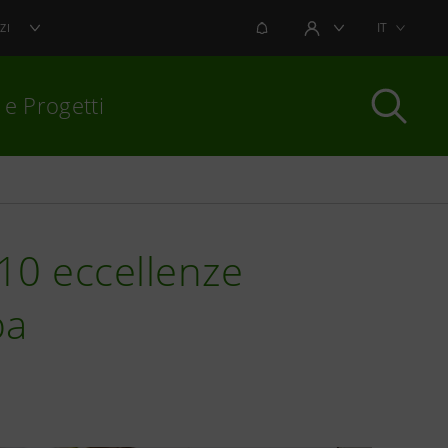
NOTIFICHE
IT
ZI
AREA UTENTE
 e Progetti
per chiudere
 10 eccellenze
pa