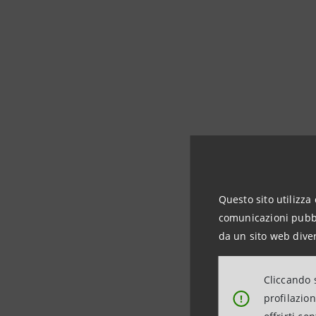
Tutte le 
raggiunto 
ecologica
Questo sito utilizza 
welfare.
comunicazioni pubbli
da un sito web diver
Ad esse, 
Cliccando s
sostenibil
profilazio
!