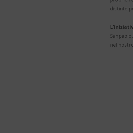
distinte p
L’iniziati
Sanpaolo, 
nel nostro