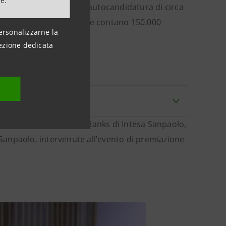
ne.
ti” ha finora accolto l’autocandidatura di circa
iende che complessivamente contano 150.000
ersonalizzarne la
ezione dedicata
Divisione International Banks di Intesa Sanpaolo,
Sanpaolo, intervenute all’evento di premiazione