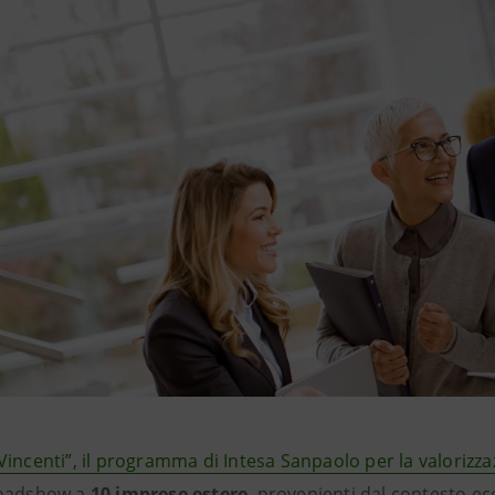
incenti”, il programma di Intesa Sanpaolo per la valorizza
roadshow a
10 imprese estere
, provenienti dal contesto ec