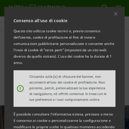
Consenso all'uso di cookie
Tutte le news
Questo sito utilizza cookie tecnici e, previo consenso
dell’utente, cookie di profilazione al fine di inviare
comunicazioni pubblicitarie personalizzate e consente anche
Supporto a QuBì,
l'invio di cookie di "terze parti" (impostati da un sito web
programma contro la
diverso da quello visitato). L'uso dei cookie ha la durata di 1
anno.
povertà infantile a Milano
Cliccando sulla [x] di chiusura del banner, non
acconsenti all’uso dei cookie di profilazione. Non
!
potremo, perciò, personalizzare la tua esperienza
di navigazione, né offrirti contenuti in linea con le
tue preferenze o i tuoi comportamenti online.
È possibile consultare l'informativa estesa, prestare o meno
il consenso ai cookie o personalizzarne la configurazione e
modificare le proprie scelte in qualsiasi momento accedendo