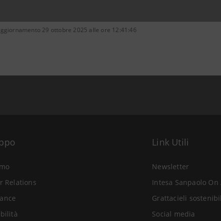
aggiornamento 29 ottobre 2025 alle ore 12:41:46
uppo
Link Utili
amo
Newsletter
r Relations
Intesa Sanpaolo On 
ance
Grattacieli sostenibi
bilità
Social media