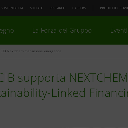
SOSTENIBILITÀ
SOCIALE
RESEARCH
CAREERS
PRODOTTI E SERVI
pegno
La Forza del Gruppo
Eventi
 CIB Nextchem transizione energetica
premi
Invio
per cercare o
ESC
 CIB supporta NEXTCHEM
ainability-Linked Finan