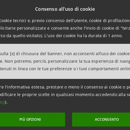
ne IMI Corporate & Investment Banking di Intesa Sanpaolo h
Consenso all'uso di cookie
HEM (Gruppo MAIRE) nella strutturazione del suo primo Su
cookie tecnici e, previo consenso dell’utente, cookie di profilazione
are la transizione energetica.
citarie personalizzate e consente anche l'invio di cookie di "terz
so da quello visitato). L'uso dei cookie ha la durata di 1 anno.
rk introduce obiettivi ambiziosi sul coinvolgimento dei forn
nologie di NEXTCHEM, in linea con l’impegno della società 
ulla [x] di chiusura del banner, non acconsenti all’uso dei cookie
ne. Non potremo, perciò, personalizzare la tua esperienza di navi
ntenuti in linea con le tue preferenze o i tuoi comportamenti onli
one conferma il ruolo della Divisione IMI CIB come partner
ità e nella transizione verso un’economia a basse emission
re l'informativa estesa, prestare o meno il consenso ai cookie o p
dificare le proprie scelte in qualsiasi momento accedendo alla s
icy
).
PIÙ OPZIONI
ACCONSENTO