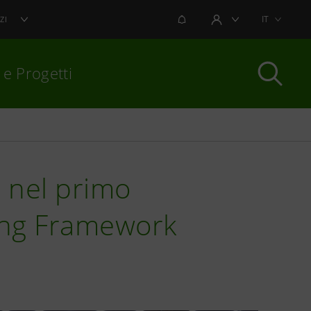
NOTIFICHE
IT
ZI
AREA UTENTE
 e Progetti
per chiudere
 nel primo
cing Framework