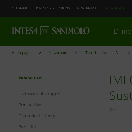
CHI SIAMO
INVESTOR RELATIONS
GOVERNANCE
NEWSROOM
L’ Im
Homepage
Newsroom
Tutte le news
IMI
IMI
NEWSROOM
Sust
Conoscere il Gruppo
Prospettive
Comunicati stampa
Press Kit