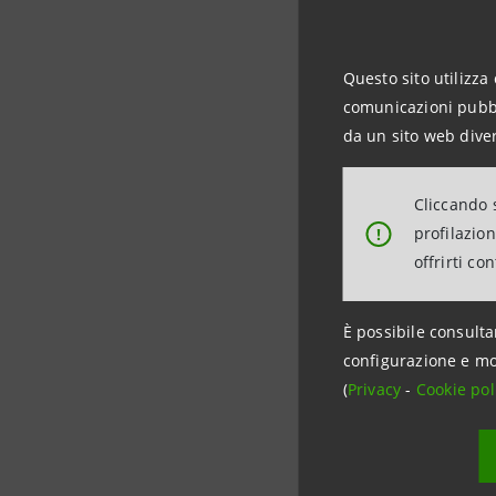
La Divisio
per NEXTC
Questo sito utilizza 
ad acceler
comunicazioni pubbli
da un sito web diver
Il Framewo
e alle tec
Cliccando s
profilazio
!
offrirti co
L’operazi
sostenibil
È possibile consulta
configurazione e mo
(
Privacy
-
Cookie pol