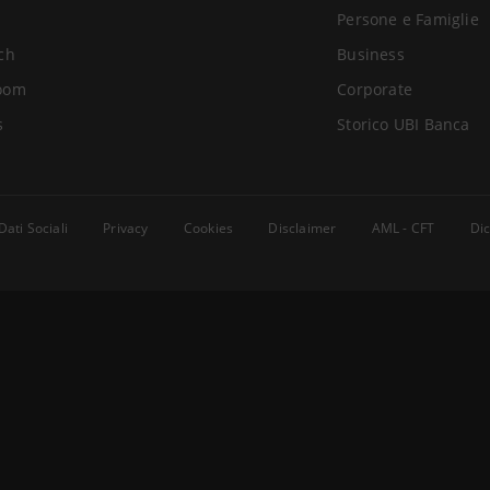
Persone e Famiglie
ch
Business
oom
Corporate
s
Storico UBI Banca
Dati Sociali
Privacy
Cookies
Disclaimer
AML - CFT
Dic