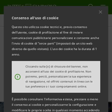
Consenso all'uso di cookie
Tutte le news
Questo sito utilizza cookie tecnici e, previo consenso
dell’utente, cookie di profilazione al fine di inviare
comunicazioni pubblicitarie personalizzate e consente anche
Intesa Sanpaolo sostiene
l'invio di cookie di "terze parti" (impostati da un sito web
con €30mln la crescita
diverso da quello visitato). L'uso dei cookie ha la durata di 1
anno.
internazionale di Stefano
Cliccando sulla [x] di chiusura del banner, non
Ricci
acconsenti all’uso dei cookie di profilazione. Non
!
potremo, perciò, personalizzare la tua esperienza
di navigazione, né offrirti contenuti in linea con le
tue preferenze o i tuoi comportamenti online.
È possibile consultare l'informativa estesa, prestare o meno
il consenso ai cookie o personalizzarne la configurazione e
modificare le proprie scelte in qualsiasi momento accedendo