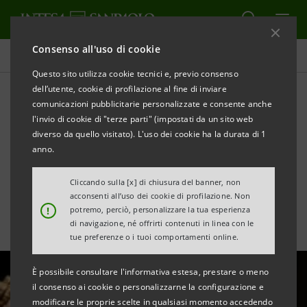
Consenso all'uso di cookie
Area Media
Questo sito utilizza cookie tecnici e, previo consenso
dell’utente, cookie di profilazione al fine di inviare
comunicazioni pubblicitarie personalizzate e consente anche
Metalli preziosi al rialzo, fra
l'invio di cookie di "terze parti" (impostati da un sito web
politiche monetarie e rischi
diverso da quello visitato). L'uso dei cookie ha la durata di 1
anno.
geopolitici
Cliccando sulla [x] di chiusura del banner, non
acconsenti all’uso dei cookie di profilazione. Non
!
potremo, perciò, personalizzare la tua esperienza
di navigazione, né offrirti contenuti in linea con le
tue preferenze o i tuoi comportamenti online.
È possibile consultare l'informativa estesa, prestare o meno
il consenso ai cookie o personalizzarne la configurazione e
modificare le proprie scelte in qualsiasi momento accedendo