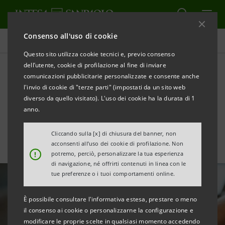
Consenso all'uso di cookie
Area Media
Questo sito utilizza cookie tecnici e, previo consenso
dell’utente, cookie di profilazione al fine di inviare
comunicazioni pubblicitarie personalizzate e consente anche
Tempesta perfetta sulle
l'invio di cookie di "terze parti" (impostati da un sito web
commodities coloniali
diverso da quello visitato). L'uso dei cookie ha la durata di 1
anno.
Cliccando sulla [x] di chiusura del banner, non
acconsenti all’uso dei cookie di profilazione. Non
!
potremo, perciò, personalizzare la tua esperienza
di navigazione, né offrirti contenuti in linea con le
tue preferenze o i tuoi comportamenti online.
È possibile consultare l'informativa estesa, prestare o meno
il consenso ai cookie o personalizzarne la configurazione e
modificare le proprie scelte in qualsiasi momento accedendo