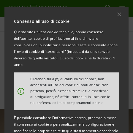
Consenso all'uso di cookie
Area Media
Questo sito utilizza cookie tecnici e, previo consenso
dell’utente, cookie di profilazione al fine di inviare
comunicazioni pubblicitarie personalizzate e consente anche
Distretti Agro-alimentari:
l'invio di cookie di "terze parti" (impostati da un sito web
esportazioni in crescita
diverso da quello visitato). L'uso dei cookie ha la durata di 1
anno.
anche nel 1° semestre 2022
Cliccando sulla [x] di chiusura del banner, non
acconsenti all’uso dei cookie di profilazione. Non
!
potremo, perciò, personalizzare la tua esperienza
di navigazione, né offrirti contenuti in linea con le
tue preferenze o i tuoi comportamenti online.
È possibile consultare l'informativa estesa, prestare o meno
il consenso ai cookie o personalizzarne la configurazione e
modificare le proprie scelte in qualsiasi momento accedendo