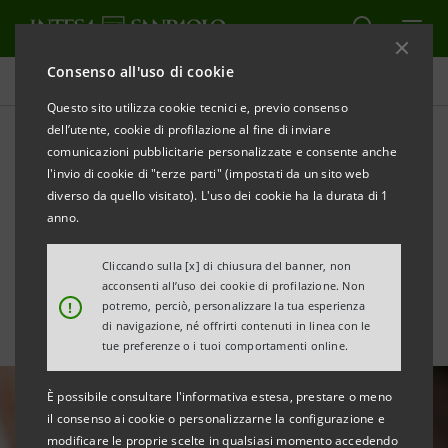
Consenso all'uso di cookie
Area Media
Questo sito utilizza cookie tecnici e, previo consenso
dell’utente, cookie di profilazione al fine di inviare
comunicazioni pubblicitarie personalizzate e consente anche
Crescono i distretti del
l'invio di cookie di "terze parti" (impostati da un sito web
legno-arredo, opportunità
diverso da quello visitato). L'uso dei cookie ha la durata di 1
anno.
da avvicinamento filiere
Cliccando sulla [x] di chiusura del banner, non
acconsenti all’uso dei cookie di profilazione. Non
!
potremo, perciò, personalizzare la tua esperienza
di navigazione, né offrirti contenuti in linea con le
tue preferenze o i tuoi comportamenti online.
È possibile consultare l'informativa estesa, prestare o meno
il consenso ai cookie o personalizzarne la configurazione e
modificare le proprie scelte in qualsiasi momento accedendo