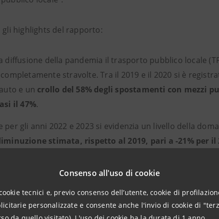
 gli highlights del rapporto:
a diffusione della pandemia il trasporto pubblico locale (TP
 completamente stravolte. Tra il 2019 e il 2020 si è regis
’auto e un
crollo del 58% degli spostamenti con mezzi pu
asi il 47%
.
 per gli anni 2022 e 2023 si evidenzia un livello della doma
iminuzione stimata, rispetto al 2019, pari a -21% per il 
ortati ha comportato
minori entrate per la vendita dei ti
ra
non inferiore a €1 miliardo.
Consenso all'uso di cookie
remento esponenziale dei costi per l’energia di trazion
cookie tecnici e, previo consenso dell’utente, cookie di profilazione
citarie personalizzate e consente anche l'invio di cookie di "terz
imestre 2022 una spesa di circa €220 milioni superiore 
so da quello visitato). L'uso dei cookie ha la durata di 1 anno.