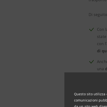
Di seguito
Con l
state
con l
di qu
Anche
una
d
trasp
misu
L
’inc
Questo sito utilizza 
comunicazioni pubbli
quadr
da un sito web diver