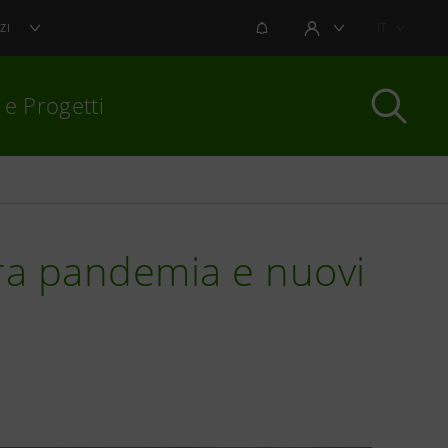
NOTIFICHE
IT
ZI
AREA UTENTE
 e Progetti
per chiudere
 tra pandemia e nuovi