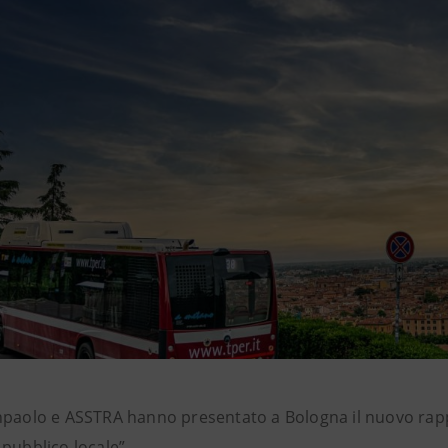
npaolo e ASSTRA hanno presentato a Bologna il nuovo rap
pubblico locale”.