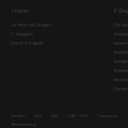
I Valori
Il Gr
La Forza del Gruppo
Chi Si
L' Impegno
Investo
Eventi e Progetti
Govern
Sosteni
Sociale
Resear
Newsr
Career
Fornitori
PSD
SSM
CSIRT - CERT
Trasparenza
Whistleblowing