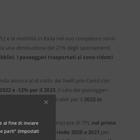
L) e la mobilità in Italia nel suo complesso sono
trata una diminuzione del 21% degli spostamenti
bblici
.
I passeggeri trasportati si sono ridotti
nda ancora al di sotto dei livelli pre-Covid con
2022 e -12% per il 2023
. Il calo dei passeggeri
toli di viaggio,
quantificabili per il
2022 in
e
ha determinato per le imprese di TPL
nel primo
 al fine di inviare
e parti" (impostati
rispetto allo stesso periodo 2020 e 2021
per