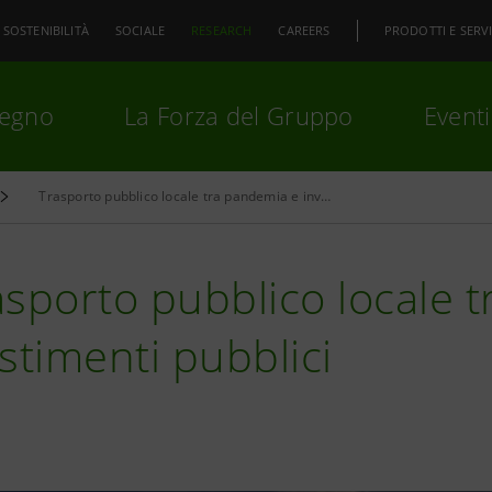
SOSTENIBILITÀ
SOCIALE
RESEARCH
CAREERS
PRODOTTI E SERVI
pegno
La Forza del Gruppo
Eventi
Trasporto pubblico locale tra pandemia e investimenti pubblici
premi
Invio
per cercare o
ESC
rasporto pubblico locale
stimenti pubblici