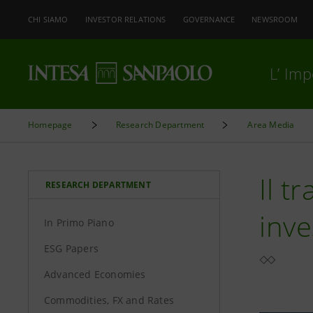
CHI SIAMO
INVESTOR RELATIONS
GOVERNANCE
NEWSROOM
L’ Im
Homepage
Research Department
Area Media
Il t
RESEARCH DEPARTMENT
inve
In Primo Piano
ESG Papers
Advanced Economies
Commodities, FX and Rates