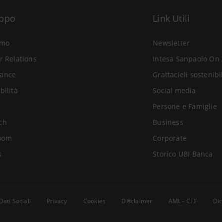
uppo
Link Utili
amo
Newsletter
r Relations
Intesa Sanpaolo On 
ance
Grattacieli sostenibi
bilità
Social media
Persone e Famiglie
ch
Business
oom
Corporate
s
Storico UBI Banca
Dati Sociali
Privacy
Cookies
Disclaimer
AML - CFT
Dic