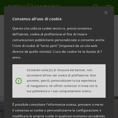
Consenso all'uso di cookie
Area Media
Questo sito utilizza cookie tecnici e, previo consenso
dell’utente, cookie di profilazione al fine di inviare
comunicazioni pubblicitarie personalizzate e consente anche
Settori ad alta tecnologia:
l'invio di cookie di "terze parti" (impostati da un sito web
verso la digitalizzazione del
diverso da quello visitato). L'uso dei cookie ha la durata di 1
anno.
sistema economico
Cliccando sulla [x] di chiusura del banner, non
acconsenti all’uso dei cookie di profilazione. Non
!
potremo, perciò, personalizzare la tua esperienza
di navigazione, né offrirti contenuti in linea con le
tue preferenze o i tuoi comportamenti online.
È possibile consultare l'informativa estesa, prestare o meno
il consenso ai cookie o personalizzarne la configurazione e
modificare le proprie scelte in qualsiasi momento accedendo