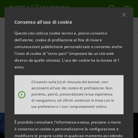
Consenso all'uso di cookie
Area Media
Questo sito utilizza cookie tecnici e, previo consenso
dell’utente, cookie di profilazione al fine di inviare
comunicazioni pubblicitarie personalizzate e consente anche
Acqua: l’opportunità di
l'invio di cookie di "terze parti" (impostati da un sito web
riutilizzare acque reflue
diverso da quello visitato). L'uso dei cookie ha la durata di 1
anno.
depurate
Cliccando sulla [x] di chiusura del banner, non
acconsenti all’uso dei cookie di profilazione. Non
!
potremo, perciò, personalizzare la tua esperienza
di navigazione, né offrirti contenuti in linea con le
tue preferenze o i tuoi comportamenti online.
È possibile consultare l'informativa estesa, prestare o meno
il consenso ai cookie o personalizzarne la configurazione e
modificare le proprie scelte in qualsiasi momento accedendo