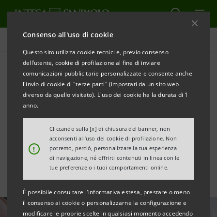
Consenso all'uso di cookie
Area Media
Questo sito utilizza cookie tecnici e, previo consenso
dell’utente, cookie di profilazione al fine di inviare
comunicazioni pubblicitarie personalizzate e consente anche
Settore orafo italiano: la
l'invio di cookie di "terze parti" (impostati da un sito web
sesta indagine
diverso da quello visitato). L'uso dei cookie ha la durata di 1
anno.
congiunturale con il Club
Cliccando sulla [x] di chiusura del banner, non
degli Orafi
acconsenti all’uso dei cookie di profilazione. Non
!
potremo, perciò, personalizzare la tua esperienza
di navigazione, né offrirti contenuti in linea con le
tue preferenze o i tuoi comportamenti online.
È possibile consultare l'informativa estesa, prestare o meno
il consenso ai cookie o personalizzarne la configurazione e
modificare le proprie scelte in qualsiasi momento accedendo