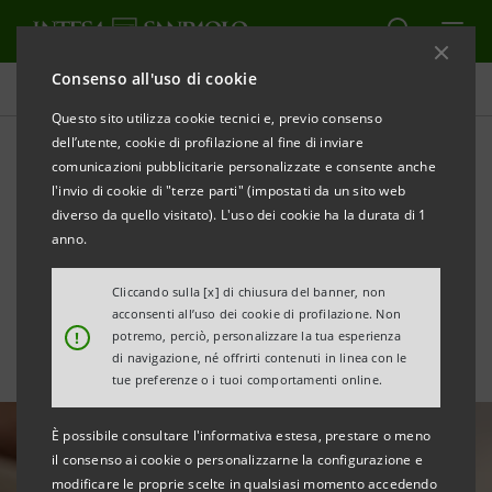
Consenso all'uso di cookie
Area Media
Questo sito utilizza cookie tecnici e, previo consenso
dell’utente, cookie di profilazione al fine di inviare
comunicazioni pubblicitarie personalizzate e consente anche
Turismo: le sfide per
l'invio di cookie di "terze parti" (impostati da un sito web
rilanciare il settore nel
diverso da quello visitato). L'uso dei cookie ha la durata di 1
anno.
Mezzogiorno
Cliccando sulla [x] di chiusura del banner, non
acconsenti all’uso dei cookie di profilazione. Non
!
potremo, perciò, personalizzare la tua esperienza
di navigazione, né offrirti contenuti in linea con le
tue preferenze o i tuoi comportamenti online.
È possibile consultare l'informativa estesa, prestare o meno
il consenso ai cookie o personalizzarne la configurazione e
modificare le proprie scelte in qualsiasi momento accedendo