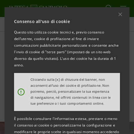
Consenso all'uso di cookie
Area Media
Questo sito utilizza cookie tecnici e, previo consenso
dell’utente, cookie di profilazione al fine di inviare
comunicazioni pubblicitarie personalizzate e consente anche
Cosmetica Italiana:
l'invio di cookie di "terze parti" (impostati da un sito web
ottimismo su crescita ed
diverso da quello visitato). L'uso dei cookie ha la durata di 1
anno.
export nonostante
Cliccando sulla [x] di chiusura del banner, non
incognite globali
acconsenti all’uso dei cookie di profilazione. Non
!
potremo, perciò, personalizzare la tua esperienza
di navigazione, né offrirti contenuti in linea con le
tue preferenze o i tuoi comportamenti online.
È possibile consultare l'informativa estesa, prestare o meno
il consenso ai cookie o personalizzarne la configurazione e
modificare le proprie scelte in qualsiasi momento accedendo