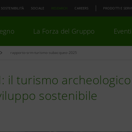
SOSTENIBILITÀ
SOCIALE
RESEARCH
CAREERS
PRODOTTI E SERVI
pegno
La Forza del Gruppo
Eventi
rapporto-srm-turismo-subacqueo-2025
premi
Invio
per cercare o
ESC
: il turismo archeologi
viluppo sostenibile