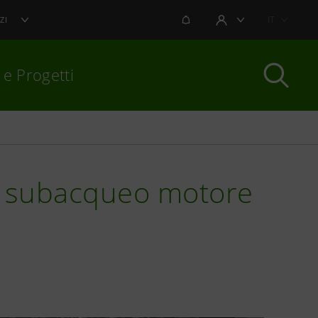
NOTIFICHE
IT
ZI
AREA UTENTE
 e Progetti
per chiudere
co subacqueo motore