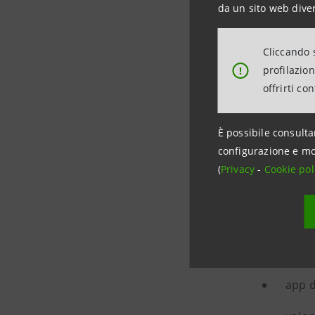
accessibi
da un sito web diver
Cliccando s
profilazio
!
Un set
offrirti co
È possibile consulta
La survey
configurazione e mo
affianca a
(
Privacy
-
Cookie pol
L’offerta 
in m
app d