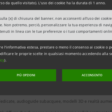
le anche ai non subacquei, ampliando il pubblico e rendend
so da quello visitato). L'uso dei cookie ha la durata di 1 anno.
ulla [x] di chiusura del banner, non acconsenti all’uso dei cookie
ne. Non potremo, perciò, personalizzare la tua esperienza di navi
tore dinamico e orientato alla qualità
ntenuti in linea con le tue preferenze o i tuoi comportamenti onli
re l'informativa estesa, prestare o meno il consenso ai cookie o p
 su
34 operatori diving
italiani rivela un comparto di pic
dificare le proprie scelte in qualsiasi momento accedendo alla s
gli istruttori figure come archeologi, biologi e guide cultura
icy
).
include:
PIÙ OPZIONI
ACCONSENTO
edia
tre itinerari subacquei
per operatore;
edicate, audioguide subacquee, modelli 3D e realtà aume