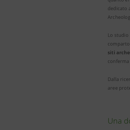
dedicato 
Archeolog
Lo studio 
comparto 
siti arch
conferma 
Dalla ric
aree prote
Una do