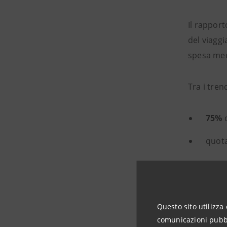
Il rapport
del viagg
spesa med
Tra i tre
75%
d
quota
22%
d
aumen
Questo sito utilizza 
Grazie a 
comunicazioni pubbli