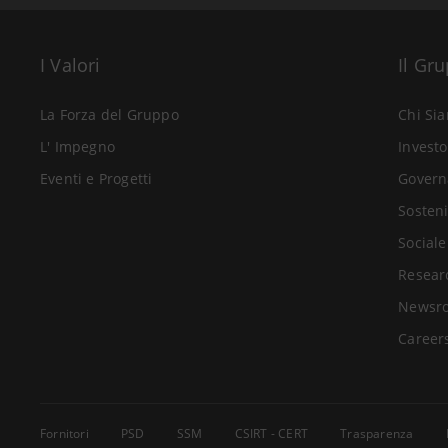
I Valori
Il Gr
La Forza del Gruppo
Chi Si
L' Impegno
Investo
Eventi e Progetti
Govern
Sosteni
Sociale
Resear
Newsr
Career
Fornitori
PSD
SSM
CSIRT - CERT
Trasparenza