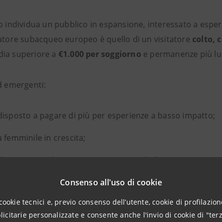
o individua un pubblico in espansione, interessato a esperi
iatore subacqueo europeo è quello di un visitatore
colto, 
ia superiore a
€1.000 per soggiorno
e permanenze più lung
nd emergenti:
isposto a pagare di più per esperienze a basso impatto;
 femminile in crescita;
ei visitatori oltre i 54 anni, connessi al
silver tourism
;
Consenso all'uso di cookie
to delle iniziative inclusive per persone con disabilità.
cookie tecnici e, previo consenso dell’utente, cookie di profilazione
tecnologie come realtà aumentata, tour virtuali e ricostru
citarie personalizzate e consente anche l'invio di cookie di "terz