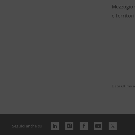
Mezzogior
e territori
Data ultimo 
Seguici anche su