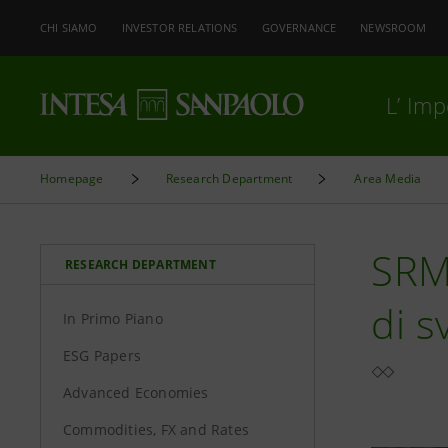
CHI SIAMO
INVESTOR RELATIONS
GOVERNANCE
NEWSROOM
L’ Im
Homepage
Research Department
Area Media
SRM
RESEARCH DEPARTMENT
di s
In Primo Piano
ESG Papers
Advanced Economies
Commodities, FX and Rates