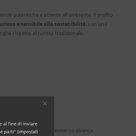
enze autentiche e attente all’ambiente. Il profilo
curioso e sensibile alla sostenibilità
, con una
he rispetto al turista tradizionale.
 al fine di inviare
zioni 3D, il patrimonio sommerso diventa
e parti" (impostati