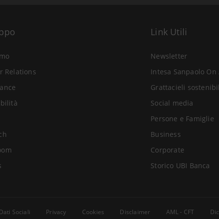
uppo
Link Utili
amo
Newsletter
r Relations
Intesa Sanpaolo On 
ance
Grattacieli sostenibi
bilità
Social media
Persone e Famiglie
ch
Business
oom
Corporate
s
Storico UBI Banca
Dati Sociali
Privacy
Cookies
Disclaimer
AML - CFT
Dic