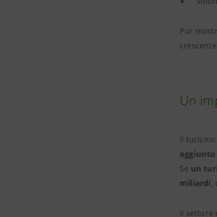
volon
Pur mostr
crescente 
Un imp
Il turism
aggiunto
Se
un tur
miliardi
,
Il settore