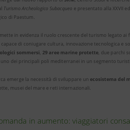
al
Turismo Archeologico Subacqueo
e presentato alla XXVII e
ico di Paestum.
mette in evidenza il ruolo crescente del turismo legato ai f
capace di coniugare cultura, innovazione tecnologica e so
eologici sommersi
,
29 aree marine protette
, due parchi so
uno dei principali poli mediterranei in un segmento turisti
erca emerge la necessità di sviluppare un
ecosistema del 
tte, musei del mare e reti internazionali.
manda in aumento: viaggiatori consap