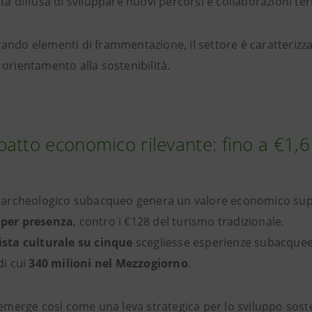
tà diffusa di sviluppare nuovi percorsi e collaborazioni terr
ando elementi di frammentazione, il settore è caratterizza
orientamento alla sostenibilità.
atto economico rilevante: fino a €1,6 
o archeologico subacqueo genera un valore economico sup
 per presenza
, contro i €128 del turismo tradizionale.
ista culturale su cinque
scegliesse esperienze subacquee
 di cui
340 milioni nel Mezzogiorno
.
 emerge così come una leva strategica per lo sviluppo sosten