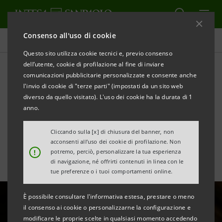
Consenso all'uso di cookie
Area Media
Questo sito utilizza cookie tecnici e, previo consenso
dell’utente, cookie di profilazione al fine di inviare
comunicazioni pubblicitarie personalizzate e consente anche
Settore orafo italiano: sfide
l'invio di cookie di "terze parti" (impostati da un sito web
globali e segnali di tenuta
diverso da quello visitato). L'uso dei cookie ha la durata di 1
anno.
nel 2026
Cliccando sulla [x] di chiusura del banner, non
acconsenti all’uso dei cookie di profilazione. Non
!
potremo, perciò, personalizzare la tua esperienza
di navigazione, né offrirti contenuti in linea con le
tue preferenze o i tuoi comportamenti online.
È possibile consultare l'informativa estesa, prestare o meno
il consenso ai cookie o personalizzarne la configurazione e
modificare le proprie scelte in qualsiasi momento accedendo