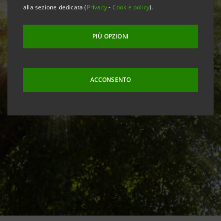
alla sezione dedicata (
Privacy
-
Cookie policy
).
PIÙ OPZIONI
ACCONSENTO