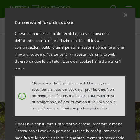
Consenso all'uso di cookie
Area Media
Questo sito utilizza cookie tecnici e, previo consenso
dell’utente, cookie di profilazione al fine di inviare
comunicazioni pubblicitarie personalizzate e consente anche
Il cambiamento climatico
l'invio di cookie di "terze parti" (impostati da un sito web
guida la politica monetaria
diverso da quello visitato). L'uso dei cookie ha la durata di 1
anno.
Cliccando sulla [x] di chiusura del banner, non
acconsenti all’uso dei cookie di profilazione. Non
!
potremo, perciò, personalizzare la tua esperienza
di navigazione, né offrirti contenuti in linea con le
tue preferenze o i tuoi comportamenti online.
È possibile consultare l'informativa estesa, prestare o meno
il consenso ai cookie o personalizzarne la configurazione e
modificare le proprie scelte in qualsiasi momento accedendo