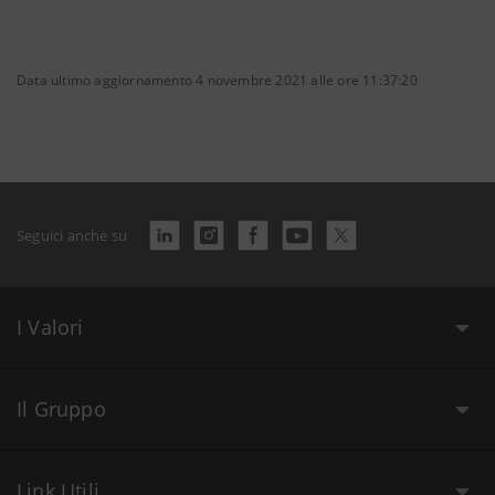
Data ultimo aggiornamento 4 novembre 2021 alle ore 11:37:20
Seguici anche su
I Valori
Il Gruppo
Link Utili