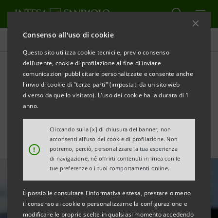
Consenso all'uso di cookie
Area Media
Questo sito utilizza cookie tecnici e, previo consenso
dell’utente, cookie di profilazione al fine di inviare
comunicazioni pubblicitarie personalizzate e consente anche
Liquidità euro, verso la
l'invio di cookie di "terze parti" (impostati da un sito web
grande discesa
diverso da quello visitato). L'uso dei cookie ha la durata di 1
anno.
Cliccando sulla [x] di chiusura del banner, non
acconsenti all’uso dei cookie di profilazione. Non
!
potremo, perciò, personalizzare la tua esperienza
di navigazione, né offrirti contenuti in linea con le
tue preferenze o i tuoi comportamenti online.
È possibile consultare l'informativa estesa, prestare o meno
il consenso ai cookie o personalizzarne la configurazione e
modificare le proprie scelte in qualsiasi momento accedendo