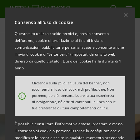
Consenso all'uso di cookie
Area Media
Questo sito utilizza cookie tecnici e, previo consenso
dell’utente, cookie di profilazione al fine di inviare
comunicazioni pubblicitarie personalizzate e consente anche
La curva swap euro in linea
l'invio di cookie di "terze parti" (impostati da un sito web
con il rialzo dei tassi della
diverso da quello visitato). L'uso dei cookie ha la durata di 1
anno.
BCE
Cliccando sulla [x] di chiusura del banner, non
acconsenti all’uso dei cookie di profilazione. Non
!
potremo, perciò, personalizzare la tua esperienza
di navigazione, né offrirti contenuti in linea con le
tue preferenze o i tuoi comportamenti online.
È possibile consultare l'informativa estesa, prestare o meno
il consenso ai cookie o personalizzarne la configurazione e
modificare le proprie scelte in qualsiasi momento accedendo