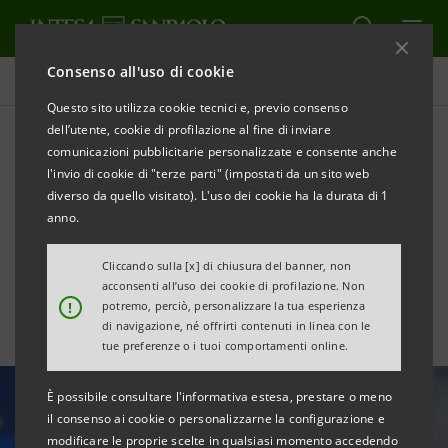
Consenso all'uso di cookie
Area Media
Questo sito utilizza cookie tecnici e, previo consenso
dell’utente, cookie di profilazione al fine di inviare
comunicazioni pubblicitarie personalizzate e consente anche
Area Euro: Previsioni di
l'invio di cookie di "terze parti" (impostati da un sito web
medio termine sui tassi in
diverso da quello visitato). L'uso dei cookie ha la durata di 1
anno.
euro
Cliccando sulla [x] di chiusura del banner, non
acconsenti all’uso dei cookie di profilazione. Non
!
potremo, perciò, personalizzare la tua esperienza
di navigazione, né offrirti contenuti in linea con le
tue preferenze o i tuoi comportamenti online.
È possibile consultare l'informativa estesa, prestare o meno
il consenso ai cookie o personalizzarne la configurazione e
modificare le proprie scelte in qualsiasi momento accedendo