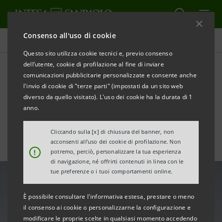
Consenso all'uso di cookie
Area Media
Questo sito utilizza cookie tecnici e, previo consenso
dell’utente, cookie di profilazione al fine di inviare
comunicazioni pubblicitarie personalizzate e consente anche
Eurobond negli indici
l'invio di cookie di "terze parti" (impostati da un sito web
governativi?
diverso da quello visitato). L'uso dei cookie ha la durata di 1
anno.
Cliccando sulla [x] di chiusura del banner, non
acconsenti all’uso dei cookie di profilazione. Non
!
potremo, perciò, personalizzare la tua esperienza
di navigazione, né offrirti contenuti in linea con le
tue preferenze o i tuoi comportamenti online.
È possibile consultare l'informativa estesa, prestare o meno
il consenso ai cookie o personalizzarne la configurazione e
modificare le proprie scelte in qualsiasi momento accedendo