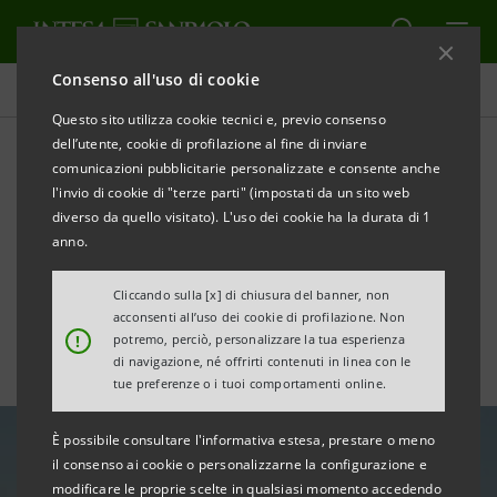
Consenso all'uso di cookie
Area Media
Questo sito utilizza cookie tecnici e, previo consenso
dell’utente, cookie di profilazione al fine di inviare
comunicazioni pubblicitarie personalizzate e consente anche
SRM: per Suez +10,5%
l'invio di cookie di "terze parti" (impostati da un sito web
traffico container nel 2023.
diverso da quello visitato). L'uso dei cookie ha la durata di 1
anno.
Nuove tensioni geopolitiche
Cliccando sulla [x] di chiusura del banner, non
acconsenti all’uso dei cookie di profilazione. Non
!
potremo, perciò, personalizzare la tua esperienza
di navigazione, né offrirti contenuti in linea con le
tue preferenze o i tuoi comportamenti online.
È possibile consultare l'informativa estesa, prestare o meno
il consenso ai cookie o personalizzarne la configurazione e
modificare le proprie scelte in qualsiasi momento accedendo