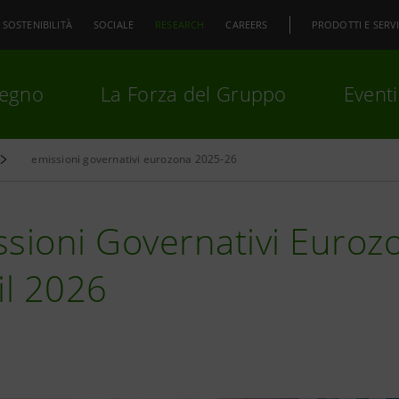
SOSTENIBILITÀ
SOCIALE
RESEARCH
CAREERS
PRODOTTI E SERVI
pegno
La Forza del Gruppo
Eventi
emissioni governativi eurozona 2025-26
premi
Invio
per cercare o
ESC
sioni Governativi Eurozo
il 2026