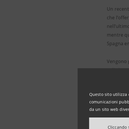
Un recent
che l’offe
nell’ultim
mentre que
Spagna e
Vengono po
sulla bas
Germ
Questo sito utilizza 
obiet
comunicazioni pubbli
finan
da un sito web diver
esist
per l
Cliccando s