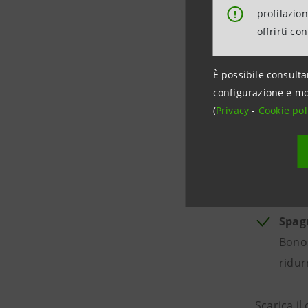
prest
profilazio
!
2,7% 
offrirti co
Italia
È possibile consulta
attes
configurazione e mo
l'Ita
(
Privacy
-
Cookie pol
appro
Franc
stima
riduz
Spag
Bono
ridur
Scarica i