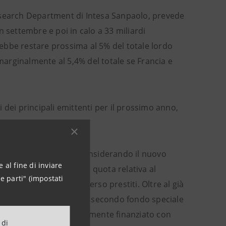
esearch Department di Intesa Sanpaolo, prevede
in settembre e poi in calo a 33 miliardi
vrebbe restare prossima al 5% del totale lordo
 marginalmente al 5,4% del totale se Francia e
 dei principali emittenti per il prossimo anno,
130 miliardi di euro, considerando il nuovo
 al fine di inviare
di a cui si aggiunge una quota relativa al
e parti" (impostati
le verrà coperta attraverso prestiti. Oltre al già
zazione della difesa, un secondo fondo speciale
l 1° gennaio 2025, interamente finanziato con
 di