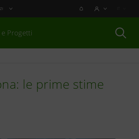
NOTIFICHE
IT
ZI
AREA UTENTE
 e Progetti
per chiudere
na: le prime stime