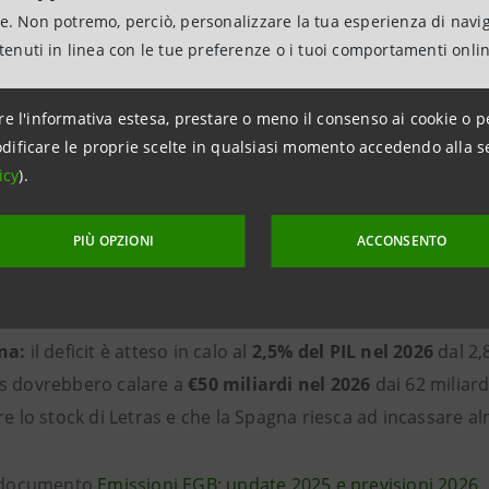
iti fino a €500 miliardi. Il programma economico del nuov
ne. Non potremo, perciò, personalizzare la tua esperienza di navi
nel 2024 al 2,9% nel 2025.
ntenuti in linea con le tue preferenze o i tuoi comportamenti onli
:
le emissioni lorde sono previste in aumento a circa
€380
re l'informativa estesa, prestare o meno il consenso ai cookie o p
i nel 2025. Le emissioni nette dovrebbero scendere al di s
dificare le proprie scelte in qualsiasi momento accedendo alla s
lia incassi le tranche finali di prestiti EU RRF per 25 miliard
icy
).
vato nel DEF per il 2026 è pari al 5,3% del PIL, ovvero circa
ia:
le emissioni lorde di OAT per il 2026 sono stimate int
PIÙ OPZIONI
ACCONSENTO
to per il 2025. Il governo ha annunciato il nuovo piano di b
ione del deficit pubblico dal 5,4% atteso quest'anno al
4,6
na:
il deficit è atteso in calo al
2,5% del PIL nel 2026
dal 2,
s dovrebbero calare a
€50 miliardi nel 2026
dai 62 miliard
re lo stock di Letras e che la Spagna riesca ad incassare al
l documento
Emissioni EGB: update 2025 e previsioni 2026