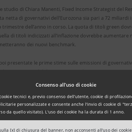
e studio di Chiara Manenti, Fixed Income Strategist del R
rta netta di governativi dell’Eurozona sia pari a 72 miliardi 
o trimestre dell’anno in corso. La quota di titoli green do
lla di titoli indicizzati all’inflazione dovrebbe aumentare
metteranno dei nuovi benchmark.
i presentate le prime stime sulle emissioni di governativi
e dei programmi di bilancio in corso di approvazione.
Consenso all'uso di cookie
ania:
nel 2026, l’offerta netta dovrebbe aumentare a 120-
cookie tecnici e, previo consenso dell’utente, cookie di profilazione
tivo di indebitamento del governo federale pari a 89 miliar
citarie personalizzate e consente anche l'invio di cookie di "terz
ziamento in titoli dei fondi speciali, mentre la parte residua
so da quello visitato). L'uso dei cookie ha la durata di 1 anno.
ente “Bundeswehr” da 100 miliardi di euro per la moderniz
e infrastrutture entrerà in vigore con effetto retroattivo a
ulla [x] di chiusura del banner, non acconsenti all’uso dei cookie