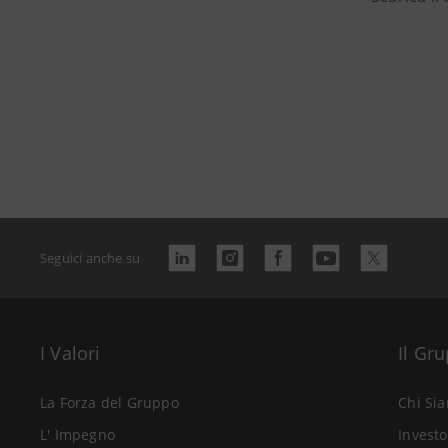
Seguici anche su
I Valori
Il Gr
La Forza del Gruppo
Chi Si
L' Impegno
Investo