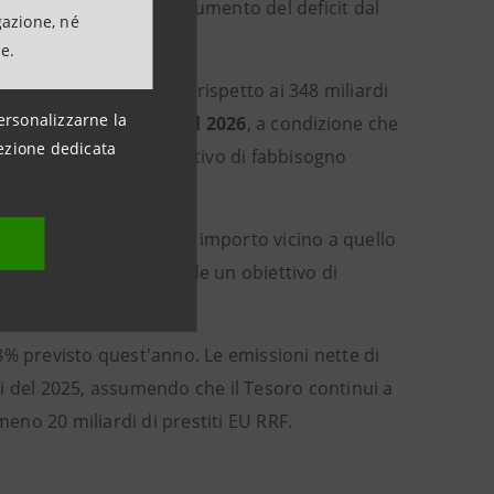
o governo prevede un aumento del deficit dal
gazione, né
ne.
-390 miliardi nel 2026
, rispetto ai 348 miliardi
ersonalizzarne la
otto di
€100 miliardi nel 2026
, a condizione che
ezione dedicata
i sull'intero anno. L'obiettivo di fabbisogno
 €124 miliardi.
orno a
€350 miliardi
, un importo vicino a quello
ilancio 2026, che include un obiettivo di
% nel 2026
.
8% previsto quest'anno. Le emissioni nette di
i del 2025, assumendo che il Tesoro continui a
meno 20 miliardi di prestiti EU RRF.