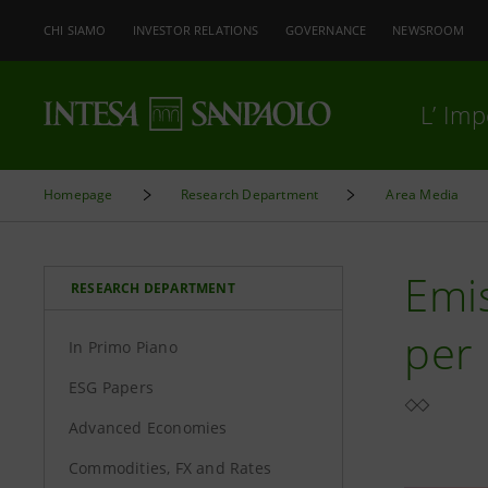
CHI SIAMO
INVESTOR RELATIONS
GOVERNANCE
NEWSROOM
L’ Im
Homepage
Research Department
Area Media
Emis
RESEARCH DEPARTMENT
per 
In Primo Piano
ESG Papers
Advanced Economies
Commodities, FX and Rates