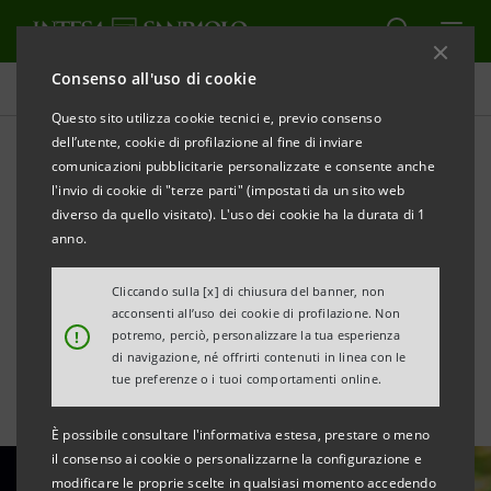
Consenso all'uso di cookie
Area Media
Questo sito utilizza cookie tecnici e, previo consenso
dell’utente, cookie di profilazione al fine di inviare
comunicazioni pubblicitarie personalizzate e consente anche
Semiconduttori:
l'invio di cookie di "terze parti" (impostati da un sito web
l'intelligenza artificiale
diverso da quello visitato). L'uso dei cookie ha la durata di 1
anno.
accelera il ciclo tecnologico
Cliccando sulla [x] di chiusura del banner, non
globale
acconsenti all’uso dei cookie di profilazione. Non
!
potremo, perciò, personalizzare la tua esperienza
di navigazione, né offrirti contenuti in linea con le
tue preferenze o i tuoi comportamenti online.
È possibile consultare l'informativa estesa, prestare o meno
il consenso ai cookie o personalizzarne la configurazione e
modificare le proprie scelte in qualsiasi momento accedendo