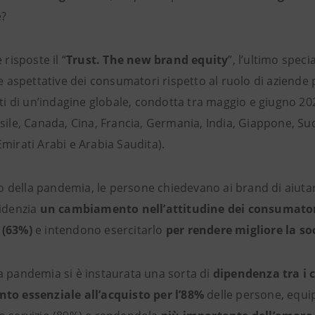
e?
 risposte il “
Trust. The new brand equity
”, l’ultimo speci
le aspettative dei consumatori rispetto al ruolo di aziende
ati di un’indagine globale, condotta tra maggio e giugno 2
sile, Canada, Cina, Francia, Germania, India, Giappone, Sud
mirati Arabi e Arabia Saudita).
zio della pandemia, le persone chiedevano ai brand di aiutarli
videnzia
un cambiamento nell’attitudine dei consumato
 (63%)
e intendono esercitarlo
per rendere migliore la so
a pandemia si è instaurata una sorta di
dipendenza tra i 
to essenziale all’acquisto per l’88%
delle persone, equip