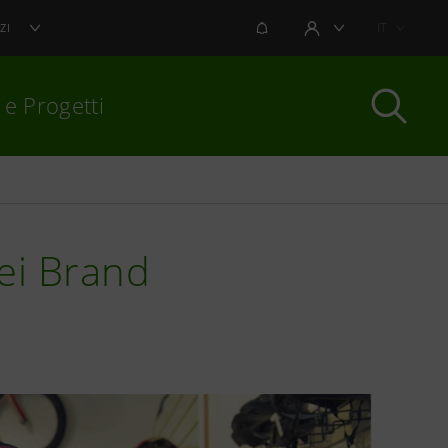
NOTIFICHE
IT
ZI
AREA UTENTE
 e Progetti
per chiudere
dei Brand