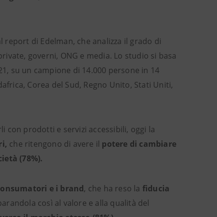
al report di Edelman, che analizza il grado di
 private, governi, ONG e media. Lo studio si basa
021, su un campione di 14.000 persone in 14
africa, Corea del Sud, Regno Unito, Stati Uniti,
 con prodotti e servizi accessibili, oggi la
ri,
che ritengono di avere il
potere di cambiare
cietà (78%).
consumatori e i brand
, che ha reso la
fiducia
arandola così al valore e alla qualità del