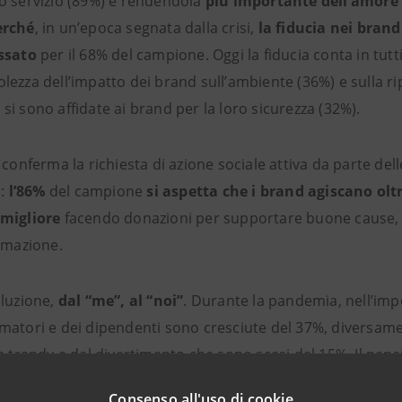
o servizio (89%) e rendendola
più importante dell’amore 
erché
, in un’epoca segnata dalla crisi,
la fiducia nei bran
assato
per il 68% del campione. Oggi la fiducia conta in tutti
lezza dell’impatto dei brand sull’ambiente (36%) e sulla r
i sono affidate ai brand per la loro sicurezza (32%).
 conferma la richiesta di azione sociale attiva da parte del
i:
l’86%
del campione
si aspetta che
i brand agiscano oltr
migliore
facendo donazioni per supportare buone cause, c
ormazione.
oluzione,
dal “me”, al “noi”
. Durante la pandemia, nell’imp
matori e dei dipendenti sono cresciute del 37%, diversam
e trendy e dal divertimento che sono scesi del 15%. Il pensi
del mondo un posto migliore, piuttosto che di me una 
Consenso all'uso di cookie