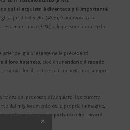
verso il marchio stesso (81%)
.
d da cui si acquista è diventata più importante
 gli aspetti della vita (43%), è aumentata la
ipresa economica (31%), e le persone durante la
le aziende, già presente nelle precedenti
e il loro business
, cioè che
rendano il mondo
omunità locali, arte e cultura, evitando sempre
ortanza del processo di acquisto, la sicurezza
ente dal miglioramento della propria immagine,
ero sotteso è: “
è più importante che i brand
persona migliore
”.