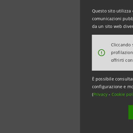
Questo sito utilizza 
La
ricomp
comunicazioni pubbli
cui ha pie
da un sito web diver
partecipar
L’impegno
Cliccando s
che i cons
profilazio
!
mezzo que
offrirti co
contribui
È possibile consulta
Viceversa,
configurazione e mo
comprare
(
Privacy
-
Cookie pol
Per conso
buon tra