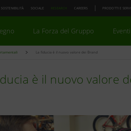
SOSTENIBILITÀ
SOCIALE
RESEARCH
CAREERS
PRODOTTI E SERVI
pegno
La Forza del Gruppo
Eventi
rtamentali
La fiducia è il nuovo valore dei Brand
premi
Invio
per cercare o
ESC
iducia è il nuovo valore 