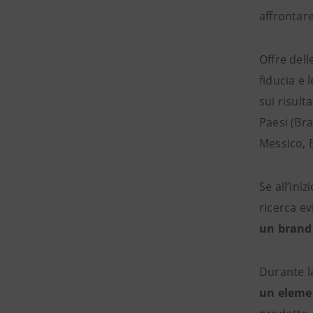
affrontar
Offre delle
fiducia e 
sui risult
Paesi (Bra
Messico, E
Se all’ini
ricerca e
un brand
Durante l
un elemen