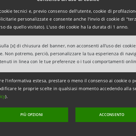
cookie tecnici e, previo consenso dell’utente, cookie di profilazione
ensa per la fiducia corrisposta è elevata
: il 61%
dei risp
citarie personalizzate e consente anche l'invio di cookie di "terz
na fiducia
,
il 57%
ad acquistare un nuovo prodotto o serviz
so da quello visitato). L'uso dei cookie ha la durata di 1 anno.
e ad attività sponsorizzate dal brand.
 dei brand per la società agisce come un moltiplicatore
ulla [x] di chiusura del banner, non acconsenti all’uso dei cookie
umatori si rivolgano ad aziende impegnate nel sostegno alla
ne. Non potremo, perciò, personalizzare la tua esperienza di navi
lla di un altro brand, 4 volte se si occupa del cambiamento
ntenuti in linea con le tue preferenze o i tuoi comportamenti onli
sce alla riduzione delle disuguaglianze economiche.
re l'informativa estesa, prestare o meno il consenso ai cookie o p
 in caso di perdita della fiducia, il 40%
delle persone (50
dificare le proprie scelte in qualsiasi momento accedendo alla s
 più da brand che pur ama.
icy
).
lidare il rapporto di fiducia
coi propri clienti, i brand d
PIÙ OPZIONI
ACCONSENTO
ttamento dei propri dipendenti
, e la
riapertura in sicur