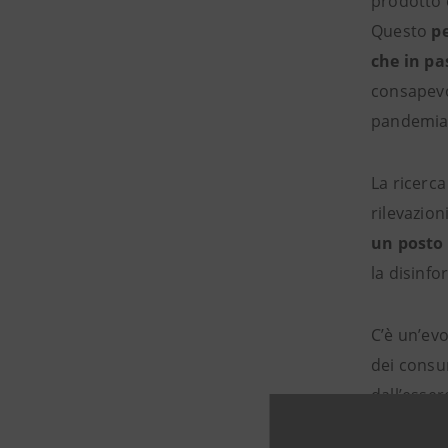
prodotto 
Questo
p
che in p
consapevo
pandemia s
La ricerca
rilevazion
un posto 
la disinf
C’è un’ev
dei consu
dall’esser
facciano 