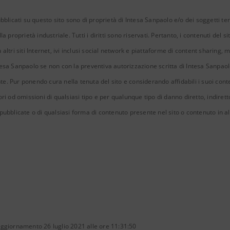
bblicati su questo sito sono di proprietà di Intesa Sanpaolo e/o dei soggetti terz
la proprietà industriale. Tutti i diritti sono riservati. Pertanto, i contenuti del s
altri siti Internet, ivi inclusi social network e piattaforme di content sharing, m
sa Sanpaolo se non con la preventiva autorizzazione scritta di Intesa Sanpaolo e/
. Pur ponendo cura nella tenuta del sito e considerando affidabili i suoi con
ori od omissioni di qualsiasi tipo e per qualunque tipo di danno diretto, indirett
pubblicate o di qualsiasi forma di contenuto presente nel sito o contenuto in alt
ggiornamento 26 luglio 2021 alle ore 11:31:50