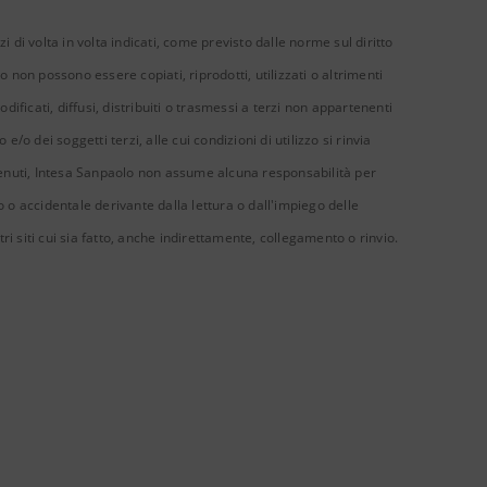
i di volta in volta indicati, come previsto dalle norme sul diritto
ito non possono essere copiati, riprodotti, utilizzati o altrimenti
odificati, diffusi, distribuiti o trasmessi a terzi non appartenenti
o dei soggetti terzi, alle cui condizioni di utilizzo si rinvia
tenuti, Intesa Sanpaolo non assume alcuna responsabilità per
o o accidentale derivante dalla lettura o dall'impiego delle
ri siti cui sia fatto, anche indirettamente, collegamento o rinvio.