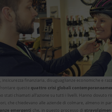
 insicurezza finanziaria, disuguaglianze economiche e raz
frontare queste
quattro crisi globali contemporaneame
 stati chiamati all’azione su tutti i livelli. Hanno dovuto r
ri, che chiedevano alle aziende di colmare, almeno in parte
tanze emergenti
che, in questo processo di
stravolgimen