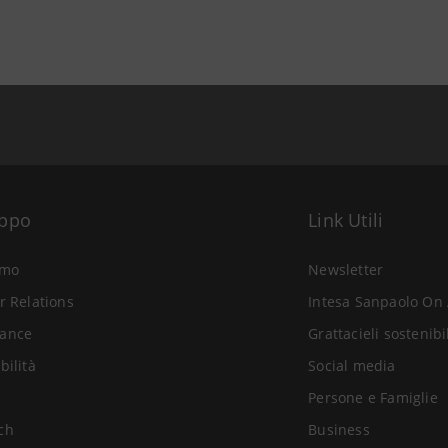
uppo
Link Utili
amo
Newsletter
r Relations
Intesa Sanpaolo On 
ance
Grattacieli sostenibi
bilità
Social media
Persone e Famiglie
ch
Business