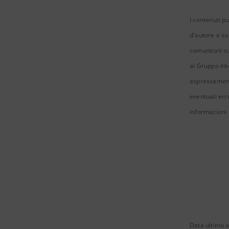
I contenuti pu
d'autore e sul
comunicati su 
al Gruppo Inte
espressamente
eventuali err
informazioni 
Data ultimo a