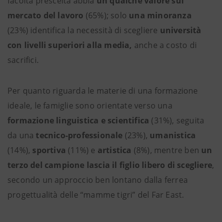
facoltà prescelta abbia
un qualche valore sul
mercato del lavoro
(65%); solo
una minoranza
(23%) identifica la necessità di scegliere
università
con livelli superiori alla media,
anche a costo di
sacrifici.
Per quanto riguarda le materie di una formazione
ideale, le famiglie sono orientate verso una
formazione linguistica e scientifica
(31%), seguita
da una
tecnico-professionale
(23%),
umanistica
(14%),
sportiva
(11%) e
artistica
(8%), mentre ben
un
terzo del campione lascia il figlio libero di scegliere
,
secondo un approccio ben lontano dalla ferrea
progettualità delle “mamme tigri” del Far East.