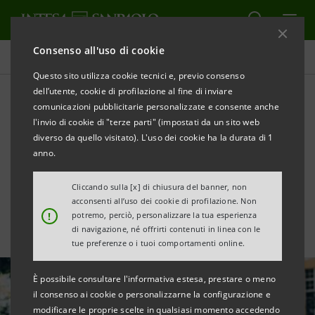
Consenso all'uso di cookie
Ricerche Comportamentali
Questo sito utilizza cookie tecnici e, previo consenso
dell’utente, cookie di profilazione al fine di inviare
comunicazioni pubblicitarie personalizzate e consente anche
Importanza della
l'invio di cookie di "terze parti" (impostati da un sito web
formazione scolastica dei
diverso da quello visitato). L'uso dei cookie ha la durata di 1
anno.
figli
Cliccando sulla [x] di chiusura del banner, non
acconsenti all’uso dei cookie di profilazione. Non
!
potremo, perciò, personalizzare la tua esperienza
di navigazione, né offrirti contenuti in linea con le
tue preferenze o i tuoi comportamenti online.
È possibile consultare l'informativa estesa, prestare o meno
il consenso ai cookie o personalizzarne la configurazione e
modificare le proprie scelte in qualsiasi momento accedendo