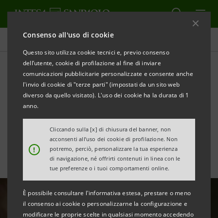
Consenso all'uso di cookie
Ricerche Comportamentali
Questo sito utilizza cookie tecnici e, previo consenso
dell’utente, cookie di profilazione al fine di inviare
comunicazioni pubblicitarie personalizzate e consente anche
La società irrazionale
l'invio di cookie di "terze parti" (impostati da un sito web
riscopre il valore della
diverso da quello visitato). L'uso dei cookie ha la durata di 1
anno.
solidarietà
Cliccando sulla [x] di chiusura del banner, non
acconsenti all’uso dei cookie di profilazione. Non
!
potremo, perciò, personalizzare la tua esperienza
di navigazione, né offrirti contenuti in linea con le
tue preferenze o i tuoi comportamenti online.
È possibile consultare l'informativa estesa, prestare o meno
il consenso ai cookie o personalizzarne la configurazione e
modificare le proprie scelte in qualsiasi momento accedendo