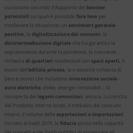
sussistono secondo il Rapporto dei
booster
potenziali
sui quali è possibile
fare leva
per
risollevare la situazione:
un
sentiment generale
positivo
, la
digitalizzazione dei consumi
, la
disintermediazione digitale
che ha garantito la
sopravvivenza durante la pandemia, la crescente
richiesta
di quartieri
residenziali con
spazi aperti
, il
boom dell
’edilizia privata
, la crescente richiesta di
beni e servizi che includono
innovazione sociale
-
auto elettriche
, ebike, energie rinnovabili -, la
riscoperta dei
legami comunitari
; ancora, la crescita
del Prodotto interno lordo, il rimbalzo dei consumi
interni, il volume delle
esportazioni e importazioni
tornato ai livelli 2019, la
fiducia
posta nella capacità
dei soggetti e dei fondi pubblici di annientare gli