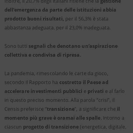
Inoltre, il 20,7% degli italiani ritiene che la
gestione
dell’emergenza da parte delle istituzioni abbia
prodotto buoni risultati,
per il 56,3% è stata
abbastanza adeguata, per il 23,0% inadeguata.
Sono tutti
segnali che denotano un’aspirazione
collettiva e condivisa di ripresa.
La pandemia, rimescolando le carte da gioco,
secondo il Rapporto ha
costretto il Paese ad
accelerare investimenti
pubblici
e
privati
e al farlo
in questo preciso momento. Alla parola “crisi”, il
Censis preferisce “
transizione
”, a significare che
il
momento più grave è oramai alle spalle
. Intorno a
ciascun
progetto di transizione
(energetica, digitale,