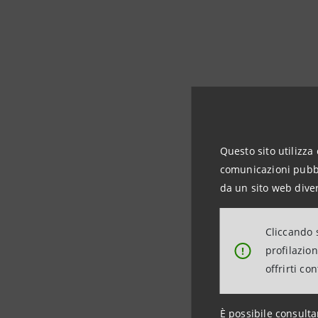
Questo sito utilizza 
comunicazioni pubbli
da un sito web diver
Cliccando s
profilazio
!
offrirti co
La pa
È possibile consulta