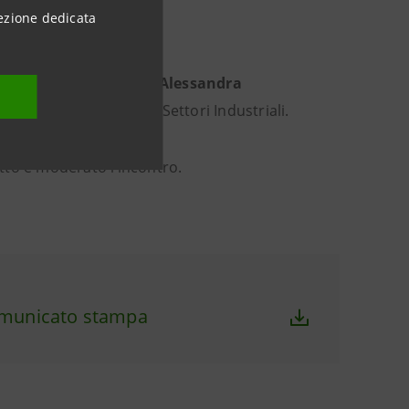
ezione dedicata
a Sanpaolo,
insieme ad
Alessandra
° Rapporto Analisi dei Settori Industriali.
tto e moderato l’incontro.
municato stampa