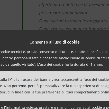
offerta di prodotti che di investime
preservare competitività.
Quali settori avranno le maggiori o
Quali risorse economico-finanziari
disposizione le imprese per affront
Consenso all'uso di cookie
all’orizzonte?
cookie tecnici e, previo consenso dell’utente, cookie di profilazione
Il Rapporto si propone di approfon
citarie personalizzate e consente anche l'invio di cookie di "terz
delineando il quadro previsivo dell’
so da quello visitato). L'uso dei cookie ha la durata di 1 anno.
manifatturiera italiana al 2026.
ulla [x] di chiusura del banner, non acconsenti all’uso dei cookie
ne. Non potremo, perciò, personalizzare la tua esperienza di navi
ntenuti in linea con le tue preferenze o i tuoi comportamenti onli
rola agli economisti
re l'informativa estesa, prestare o meno il consenso ai cookie o p