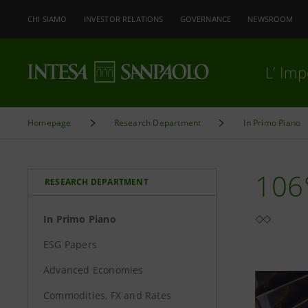
CHI SIAMO
INVESTOR RELATIONS
GOVERNANCE
NEWSROOM
L’ Im
Homepage
Research Department
In Primo Piano
106°
RESEARCH DEPARTMENT
In Primo Piano
ESG Papers
Advanced Economies
Commodities, FX and Rates