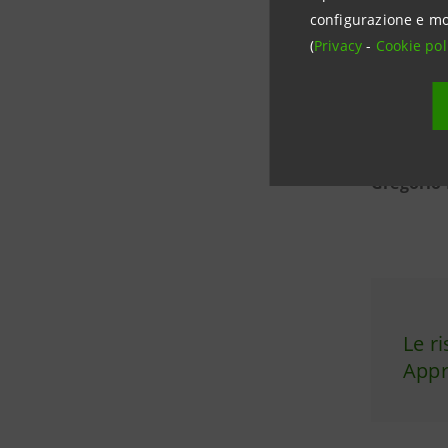
configurazione e mo
(
Privacy
-
Cookie pol
Stefania 
Lanza
e
A
Gregorio 
Le r
App