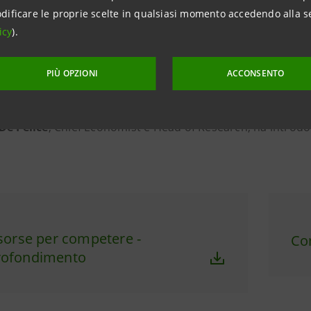
dificare le proprie scelte in qualsiasi momento accedendo alla s
icy
).
Trenti
e
Ilaria Sangalli
del Research Department di Intes
PIÙ OPZIONI
ACCONSENTO
lessandra Benedini
di Prometeia, hanno presentato il 106
De Felice
, Chief Economist e Head of Research, ha introdo
isorse per competere -
Co
rofondimento