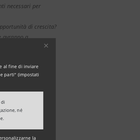
nti necessari per
pportunità di crescita?
e avranno a
are le sfide che sono
 al fine di inviare
dire queste tematiche,
e parti" (impostati
industria
 di
gazione, né
ne.
ersonalizzarne la