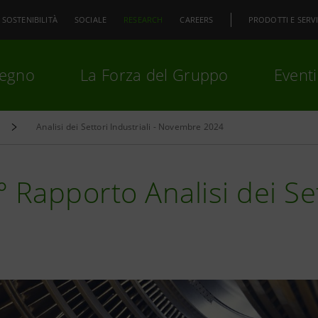
SOSTENIBILITÀ
SOCIALE
RESEARCH
CAREERS
PRODOTTI E SERVI
pegno
La Forza del Gruppo
Eventi
Analisi dei Settori Industriali - Novembre 2024
premi
Invio
per cercare o
ESC
 Rapporto Analisi dei Set