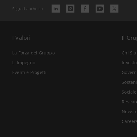
Seguici anche su
I Valori
Il Gr
La Forza del Gruppo
Chi Si
L' Impegno
Investo
Eventi e Progetti
Govern
Sosteni
Sociale
Resear
Newsr
Career