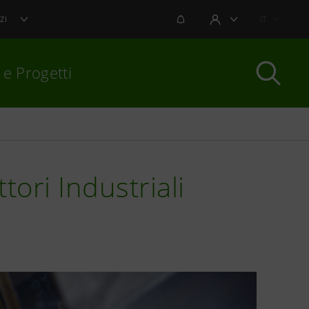
NOTIFICHE
IT
ZI
AREA UTENTE
 e Progetti
per chiudere
tori Industriali