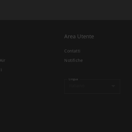
Area Utente
Contatti
Air
Notifiche
li
Lingua
Italiano