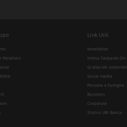
uppo
Link Utili
amo
Newsletter
r Relations
Intesa Sanpaolo On 
ance
Grattacieli sostenibi
bilità
Social media
Persone e Famiglie
ch
Business
oom
Corporate
s
Storico UBI Banca