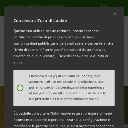
Consenso all'uso di cookie
Questo sito utilizza cookie tecnici e, previo consenso
Osservatorio sul settore
dell’utente, cookie di profilazione al fine di inviare
comunicazioni pubblicitarie personalizzate e consente anche
idrico
l'invio di cookie di "terze parti" (impostati da un sito web
diverso da quello visitato). L'uso dei cookie ha la durata di 1
anno.
Cliccando sulla [x] di chiusura del banner, non
acconsenti all’uso dei cookie di profilazione. Non
!
potremo, perciò, personalizzare la tua esperienza
di navigazione, né offrirti contenuti in linea con le
tue preferenze o i tuoi comportamenti online.
È possibile consultare l'informativa estesa, prestare o meno
il consenso ai cookie o personalizzarne la configurazione e
modificare le proprie scelte in qualsiasi momento accedendo