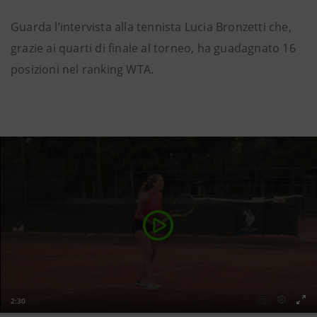
Guarda l’intervista alla tennista Lucia Bronzetti che,
grazie ai quarti di finale al torneo, ha guadagnato 16
posizioni nel ranking WTA.