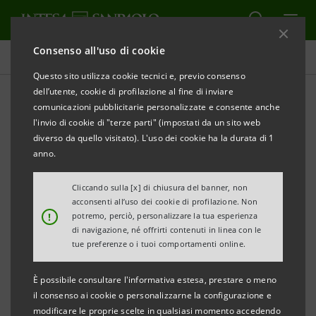
Consenso all'uso di cookie
Tutti gli eventi sostenuti dalla banca
Questo sito utilizza cookie tecnici e, previo consenso
dell’utente, cookie di profilazione al fine di inviare
comunicazioni pubblicitarie personalizzate e consente anche
l'invio di cookie di "terze parti" (impostati da un sito web
SPORT
diverso da quello visitato). L'uso dei cookie ha la durata di 1
anno.
Intesa Sanpaolo e Palermo
Cliccando sulla [x] di chiusura del banner, non
Ladies Open
acconsenti all’uso dei cookie di profilazione. Non
!
potremo, perciò, personalizzare la tua esperienza
di navigazione, né offrirti contenuti in linea con le
tue preferenze o i tuoi comportamenti online.
È possibile consultare l'informativa estesa, prestare o meno
il consenso ai cookie o personalizzarne la configurazione e
modificare le proprie scelte in qualsiasi momento accedendo