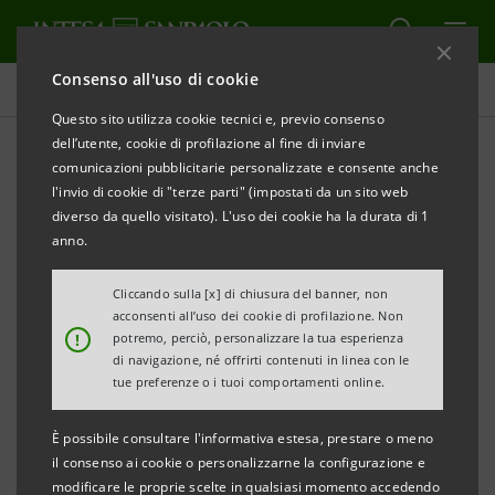
Consenso all'uso di cookie
Tutti gli eventi sostenuti dalla banca
Questo sito utilizza cookie tecnici e, previo consenso
dell’utente, cookie di profilazione al fine di inviare
comunicazioni pubblicitarie personalizzate e consente anche
l'invio di cookie di "terze parti" (impostati da un sito web
CULTURA
diverso da quello visitato). L'uso dei cookie ha la durata di 1
anno.
La Maddalena: tra
Cliccando sulla [x] di chiusura del banner, non
Caravaggio e Canova
acconsenti all’uso dei cookie di profilazione. Non
!
potremo, perciò, personalizzare la tua esperienza
di navigazione, né offrirti contenuti in linea con le
tue preferenze o i tuoi comportamenti online.
È possibile consultare l'informativa estesa, prestare o meno
il consenso ai cookie o personalizzarne la configurazione e
modificare le proprie scelte in qualsiasi momento accedendo