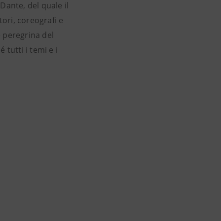
Dante, del quale il
ori, coreografi e
e peregrina del
tutti i temi e i