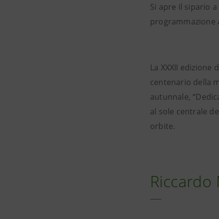
Si apre il sipario a
programmazione au
La XXXII edizione 
centenario della m
autunnale, “Dedica
al sole centrale d
orbite.
Riccardo M