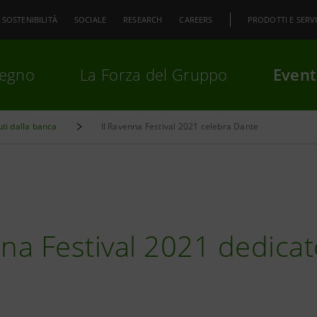
SOSTENIBILITÀ
SOCIALE
RESEARCH
CAREERS
PRODOTTI E SERVI
pegno
La Forza del Gruppo
Event
uti dalla banca
Il Ravenna Festival 2021 celebra Dante
premi
Invio
per cercare o
ESC
nna Festival 2021 dedicat