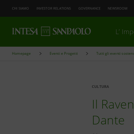
CHI SIAMO
INVESTOR RELATIONS
GOVERNANCE
NEWSROOM
L’ Im
Homepage
Eventi e Progetti
Tutti gli eventi sosten
CULTURA
Il Rave
Dante