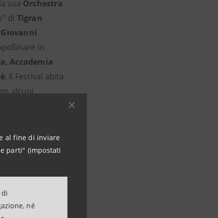
la sua
Orchestra
o” di
Tigran
i
Giovanni
Apollinare in
na, Accademia
rè
. Il Festival abita
con alcuni
 al fine di inviare
e parti" (impostati
i carriera
 di
gazione, né