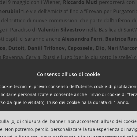
del 9 maggio con i Wiener,
Riccardo Muti
percorrerà con 
herubini
“Le vie dell’Amicizia” fino a “Erevan per Purgatori
e del trittico di nuove commissioni che parte dall’Inferno d
e il Paradiso di
Valentin Silvestrov
nella Basilica di Sant’
isti ospiti ci saranno anche
Alessandra Ferri, Beatrice Ra
s, Dutoit, Daniil Trifonov, Capossela, Elio, Neri Marco
a Ravenna, Cervia, Russi e Lugo (per lo più sotto le stelle) 
aming.
Consenso all'uso di cookie
cookie tecnici e, previo consenso dell’utente, cookie di profilazione
citarie personalizzate e consente anche l'invio di cookie di "terz
xquise celebra i quarant’anni d
so da quello visitato). L'uso dei cookie ha la durata di 1 anno.
ndra Ferri
ulla [x] di chiusura del banner, non acconsenti all’uso dei cookie
ne. Non potremo, perciò, personalizzare la tua esperienza di navi