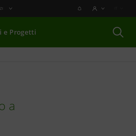
NOTIFICHE
IT
ZI
AREA UTENTE
i e Progetti
per chiudere
o a