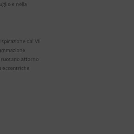
uglio e nella
ispirazione dal VII
grammazione
e ruotano attorno
ù eccentriche