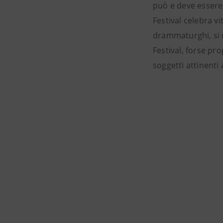
può e deve essere 
Festival celebra v
drammaturghi, si r
Festival, forse pr
soggetti attinenti