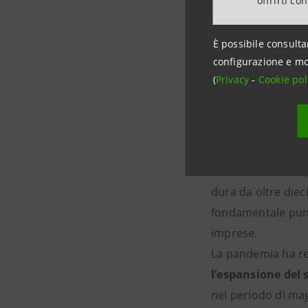
offrirti co
crescita fondate s
anche con finanzia
È possibile consulta
configurazione e mo
(
Privacy
-
Cookie pol
Ripartire
Le linee di azione
dura da oltre diec
fondamentale punto
imprese.
La pandemia ha r
l’espansione del 
nel periodo di mag