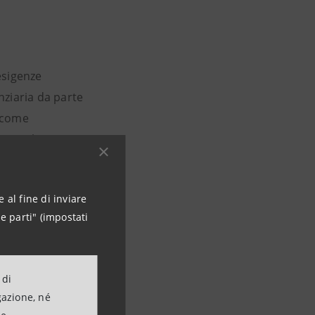
esigenze
anziaria da parte
e come
tturali.
i linee di azione:
 al fine di inviare
omuovere la
e parti" (impostati
 imprese,
one delle fonti
zzare il sistema
 di
uovi settori;
gazione, né
do strategie di