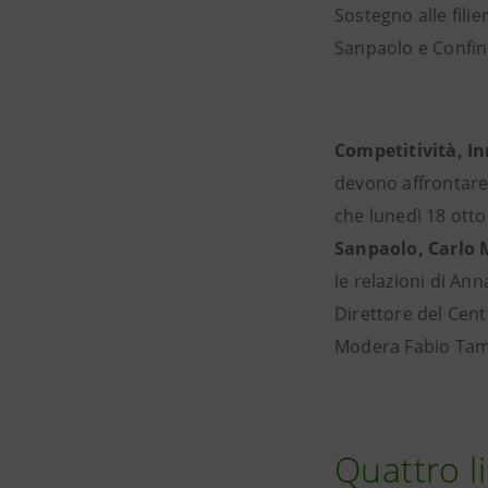
Sostegno alle filie
Sanpaolo e Confind
Competitività, In
devono affrontare
che lunedì 18 ott
Sanpaolo, Carlo M
le relazioni di An
Direttore del Cent
Modera Fabio Tambu
Quattro l