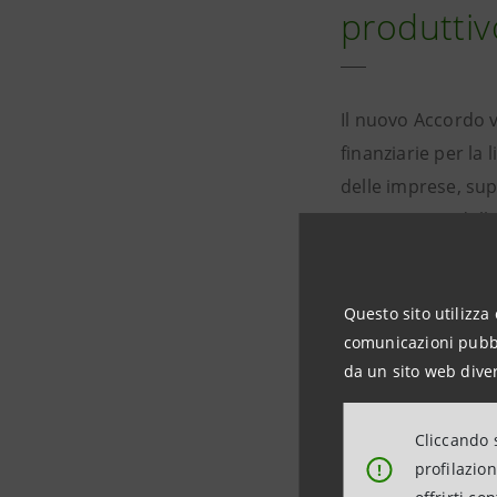
produttiv
Il nuovo Accordo v
finanziarie per la l
delle imprese, su
conseguenza della 
In questo nuovo pe
Questo sito utilizza 
supportare gli
inv
comunicazioni pubbli
patrimonializzaz
da un sito web diver
favorendo la diffus
finanziarie e al co
Cliccando s
delle filiere
, est
profilazio
!
sostenere la tras