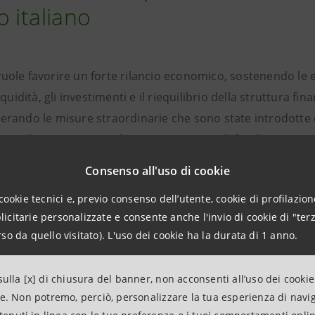
o italiano
uole favorire un forte rilancio economico, sostenendo le 
iquidità, gli investimenti e il riequilibrio della struttura fin
perando le misure straordinarie che sono state introdott
pandemia e rientrando in meccanismi più fisiologici e stru
Consenso all'uso di cookie
rcorso di crescita, sono state individuate quattro principal
cookie tecnici e, previo consenso dell’utente, cookie di profilazione
estimenti in ricerca, innovazione e digitalizzazione
; pr
citarie personalizzate e consente anche l'invio di cookie di "terz
ione
e il
rafforzamento della struttura finanziaria
delle
so da quello visitato). L'uso dei cookie ha la durata di 1 anno.
ione di una cultura aziendale più attenta alla diversificazi
rretto bilanciamento tra debito e capitale di rischio;
valori
ulla [x] di chiusura del banner, non acconsenti all’uso dei cookie
endendo il programma
Sviluppo Filiere
di Intesa Sanpaolo a n
ne. Non potremo, perciò, personalizzare la tua esperienza di navi
formazione delle imprese per renderle
sostenibili,
agevolan