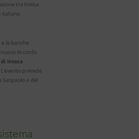
razione tra Intesa
italiana.
e e le banche
l nuovo Accordo
 di Intesa
. L’evento prevede
a Sanpaolo e del
 sistema