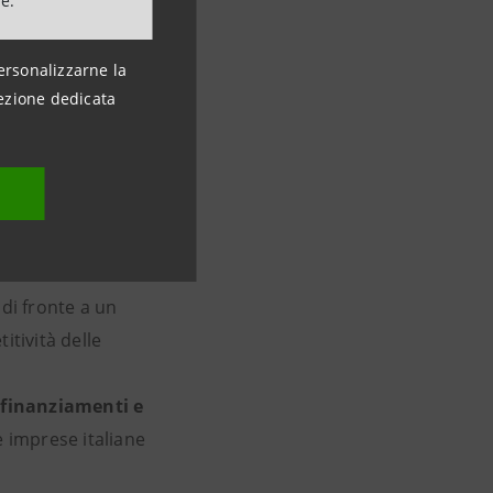
ne.
omia circolare,
ersonalizzarne la
ezione dedicata
mbiato
collaborazione che
di fronte a un
itività delle
 finanziamenti e
 imprese italiane