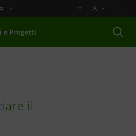
NOTIFICHE
IT
ZI
AREA UTENTE
i e Progetti
per chiudere
iare il