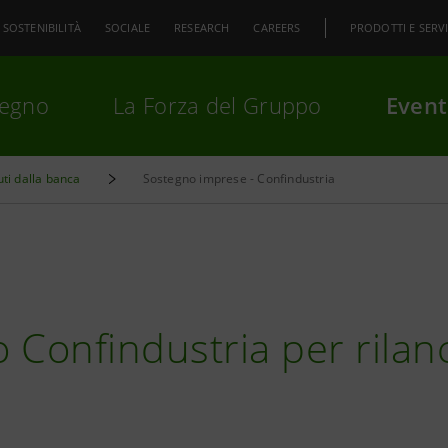
SOSTENIBILITÀ
SOCIALE
RESEARCH
CAREERS
PRODOTTI E SERVI
pegno
La Forza del Gruppo
Event
uti dalla banca
Sostegno imprese - Confindustria
premi
Invio
per cercare o
ESC
 Confindustria per rilanc