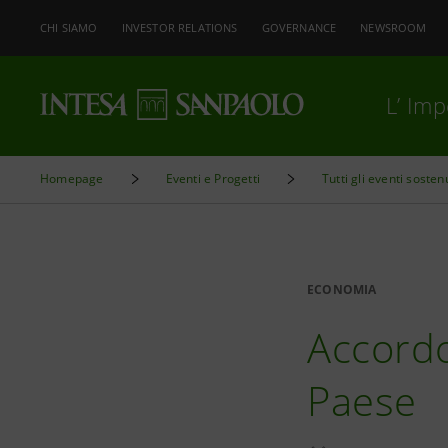
CHI SIAMO
INVESTOR RELATIONS
GOVERNANCE
NEWSROOM
L’ Im
Homepage
Eventi e Progetti
Tutti gli eventi sosten
ECONOMIA
Accordo
Paese