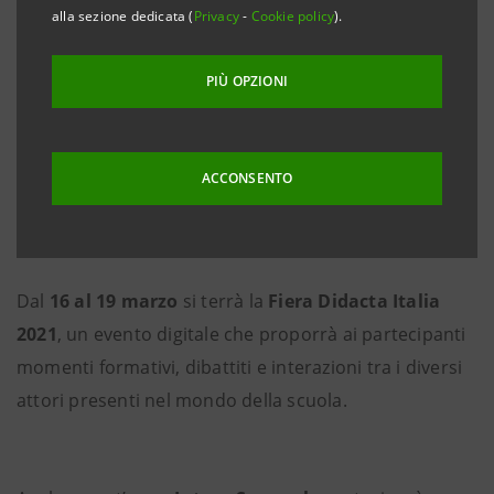
alla sezione dedicata (
Privacy
-
Cookie policy
).
PIÙ OPZIONI
Dal
16 marzo 2021
al
19 marzo 2021
ACCONSENTO
on line
Dal
16 al 19 marzo
si terrà la
Fiera Didacta Italia
2021
, un evento digitale che proporrà ai partecipanti
momenti formativi, dibattiti e interazioni tra i diversi
attori presenti nel mondo della scuola.