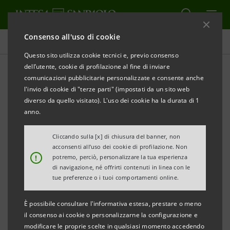
Consenso all'uso di cookie
Tutti gli eventi sostenuti dalla banca
Questo sito utilizza cookie tecnici e, previo consenso
dell’utente, cookie di profilazione al fine di inviare
comunicazioni pubblicitarie personalizzate e consente anche
l'invio di cookie di "terze parti" (impostati da un sito web
EDUCAZIONE
diverso da quello visitato). L'uso dei cookie ha la durata di 1
anno.
Webecome a Didacta, la
Cliccando sulla [x] di chiusura del banner, non
fiera della scuola
acconsenti all’uso dei cookie di profilazione. Non
!
potremo, perciò, personalizzare la tua esperienza
di navigazione, né offrirti contenuti in linea con le
tue preferenze o i tuoi comportamenti online.
È possibile consultare l'informativa estesa, prestare o meno
il consenso ai cookie o personalizzarne la configurazione e
modificare le proprie scelte in qualsiasi momento accedendo