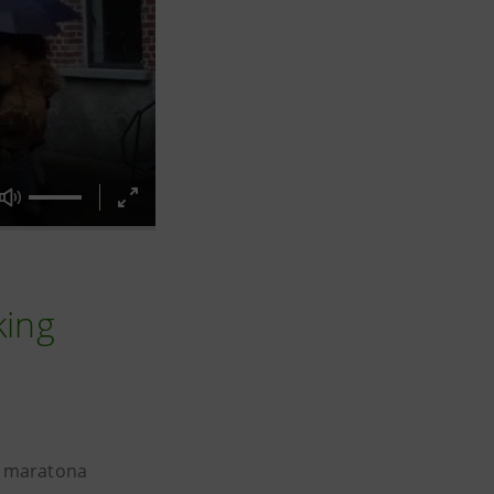
king
 maratona