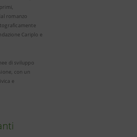
primi,
dal romanzo
atograficamente
ondazione Cariplo e
nee di sviluppo
usione, con un
vica e
anti