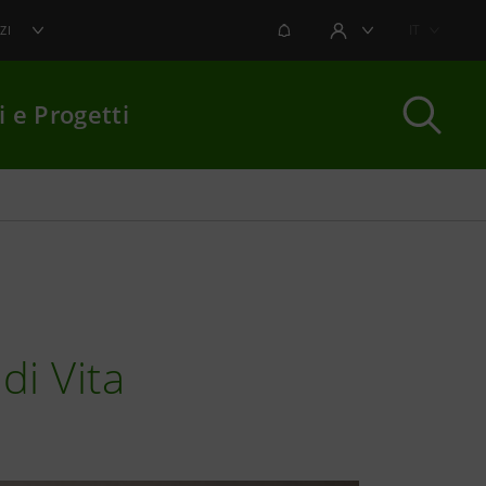
NOTIFICHE
IT
ZI
AREA UTENTE
i e Progetti
per chiudere
di Vita