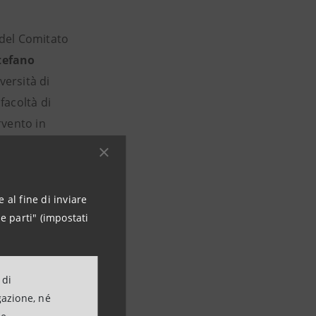
del Comitato
tefano
versità di
facoltà di
ervento in
o.
per una più
 al fine di inviare
o Bonassi
, Chief
e parti" (impostati
er il Sociale, e
Comitato
 di
gazione, né