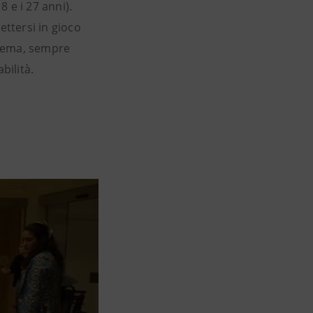
8 e i 27 anni).
ettersi in gioco
 tema, sempre
bilità.