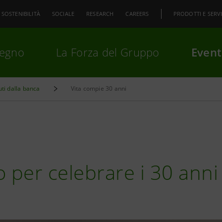
SOSTENIBILITÀ
SOCIALE
RESEARCH
CAREERS
PRODOTTI E SERVI
pegno
La Forza del Gruppo
Event
uti dalla banca
Vita compie 30 anni
premi
Invio
per cercare o
ESC
 per celebrare i 30 anni 