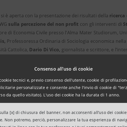
si è aperta con la presentazione dei risultati della
ricerca
 SWG
sulla percezione del non profit
con gli interventi di
S
sore di Economia Civile presso l’Alma Mater Studiorum, Uni
is,
Professoressa Ordinaria di Sociologia economica nella 
ità Cattolica,
Dario Di Vico,
giornalista e scrittore, e l’int
Avv. Giuseppe Guzzetti,
ex Presidente Fondazione Caripl
Consenso all'uso di cookie
enerdì 25 ottobre si è parlato degli
approcci da adottare 
cookie tecnici e, previo consenso dell’utente, cookie di profilazione
 contrasto delle disuguaglianze
in un confronto tra
Paol
citarie personalizzate e consente anche l'invio di cookie di "terz
cer di Intesa Sanpaolo, i rappresentanti di Intesa Sanpaolo p
so da quello visitato). L'uso dei cookie ha la durata di 1 anno.
izzazioni italiane del Terzo settore
che compongono il 
ulla [x] di chiusura del banner, non acconsenti all’uso dei cookie
ne. Non potremo, perciò, personalizzare la tua esperienza di navi