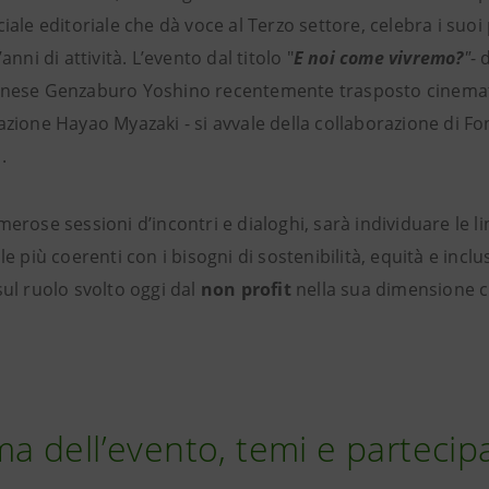
ciale editoriale che dà voce al Terzo settore, celebra i suoi 
anni di attività. L’evento dal titolo "
E noi come vivremo?
"
- 
ponese Genzaburo Yoshino recentemente trasposto cinem
azione Hayao Myazaki - si avvale della collaborazione di F
.
merose sessioni d’incontri e dialoghi, sarà individuare le li
le più coerenti con i bisogni di sostenibilità, equità e incl
sul ruolo svolto oggi dal
non profit
nella sua dimensione ci
 dell’evento, temi e partecip