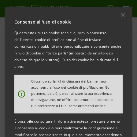
Consenso all'uso di cookie
Tutti gli eventi sostenuti dalla banca
Questo sito utilizza cookie tecnici e, previo consenso
dell’utente, cookie di profilazione al fine di inviare
comunicazioni pubblicitarie personalizzate e consente anche
l'invio di cookie di "terze parti" (impostati da un sito web
SOSTENIBILITÀ
diverso da quello visitato). L'uso dei cookie ha la durata di 1
anno.
"Rifiuti Invisibili" - SERR 2020
Cliccando sulla [x] di chiusura del banner, non
acconsenti all’uso dei cookie di profilazione. Non
!
potremo, perciò, personalizzare la tua esperienza
di navigazione, né offrirti contenuti in linea con le
tue preferenze o i tuoi comportamenti online.
È possibile consultare l'informativa estesa, prestare o meno
il consenso ai cookie o personalizzarne la configurazione e
modificare le proprie scelte in qualsiasi momento accedendo