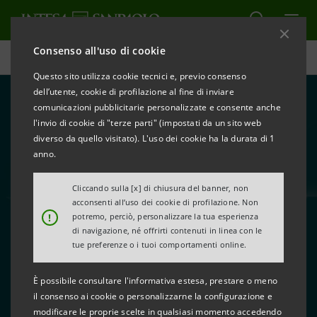
Consenso all'uso di cookie
Milano Cortina 2026
Questo sito utilizza cookie tecnici e, previo consenso
dell’utente, cookie di profilazione al fine di inviare
comunicazioni pubblicitarie personalizzate e consente anche
l'invio di cookie di "terze parti" (impostati da un sito web
diverso da quello visitato). L'uso dei cookie ha la durata di 1
anno.
Cliccando sulla [x] di chiusura del banner, non
acconsenti all’uso dei cookie di profilazione. Non
Curling ai Giochi Olimpici
!
potremo, perciò, personalizzare la tua esperienza
Invernali di Milano Cortina
di navigazione, né offrirti contenuti in linea con le
tue preferenze o i tuoi comportamenti online.
2026:
È possibile consultare l'informativa estesa, prestare o meno
regole e curiosità
il consenso ai cookie o personalizzarne la configurazione e
modificare le proprie scelte in qualsiasi momento accedendo