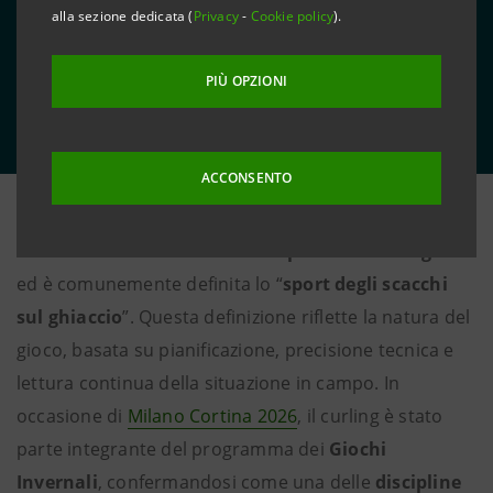
alla sezione dedicata (
Privacy
-
Cookie policy
).
PIÙ OPZIONI
ACCONSENTO
Il
curling
è una
disciplina Olimpica invernale
caratterizzata da una
forte componente strategica
ed è comunemente definita lo “
sport degli scacchi
sul ghiaccio
”. Questa definizione riflette la natura del
gioco, basata su pianificazione, precisione tecnica e
lettura continua della situazione in campo. In
occasione di
Milano Cortina 2026
, il curling è stato
parte integrante del programma dei
Giochi
Invernali
, confermandosi come una delle
discipline