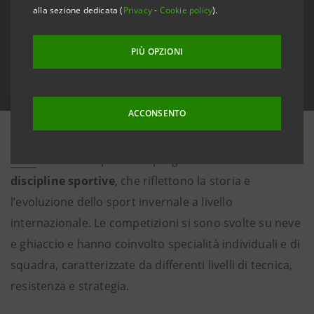
alla sezione dedicata (
Privacy
-
Cookie policy
).
PIÙ OPZIONI
ACCONSENTO
I
Giochi Olimpici
Invernali di Milano Cortina
2026
hanno compreso un programma articolato di
16
discipline sportive
, che riflettono la storia e
l’evoluzione dello sport invernale a livello
internazionale. Le competizioni si sono svolte su neve
e ghiaccio e hanno coinvolto specialità individuali e di
squadra, caratterizzate da differenti livelli di tecnica,
resistenza e strategia.