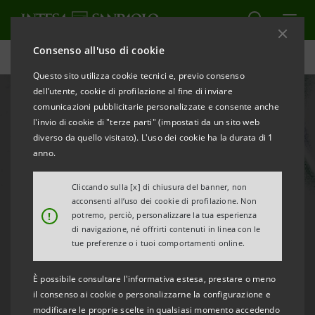
Consenso all'uso di cookie
Milano Cortina 2026
Questo sito utilizza cookie tecnici e, previo consenso
dell’utente, cookie di profilazione al fine di inviare
comunicazioni pubblicitarie personalizzate e consente anche
l'invio di cookie di "terze parti" (impostati da un sito web
diverso da quello visitato). L'uso dei cookie ha la durata di 1
anno.
Cliccando sulla [x] di chiusura del banner, non
acconsenti all’uso dei cookie di profilazione. Non
!
potremo, perciò, personalizzare la tua esperienza
I Giochi Olimpici Invernali di
di navigazione, né offrirti contenuti in linea con le
Milano Cortina 2026: tutte
tue preferenze o i tuoi comportamenti online.
le discipline sportive
È possibile consultare l'informativa estesa, prestare o meno
il consenso ai cookie o personalizzarne la configurazione e
modificare le proprie scelte in qualsiasi momento accedendo