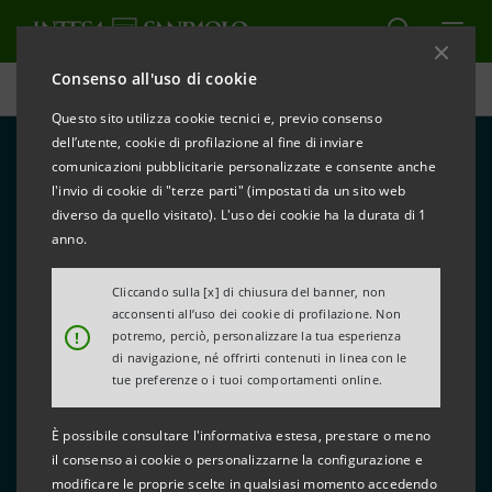
Consenso all'uso di cookie
Milano Cortina 2026
Questo sito utilizza cookie tecnici e, previo consenso
dell’utente, cookie di profilazione al fine di inviare
comunicazioni pubblicitarie personalizzate e consente anche
l'invio di cookie di "terze parti" (impostati da un sito web
diverso da quello visitato). L'uso dei cookie ha la durata di 1
anno.
Cliccando sulla [x] di chiusura del banner, non
acconsenti all’uso dei cookie di profilazione. Non
Sci alpino ai Giochi Olimpici
!
potremo, perciò, personalizzare la tua esperienza
Invernali di Milano Cortina
di navigazione, né offrirti contenuti in linea con le
tue preferenze o i tuoi comportamenti online.
2026: tutte le specialità e
È possibile consultare l'informativa estesa, prestare o meno
piste
il consenso ai cookie o personalizzarne la configurazione e
modificare le proprie scelte in qualsiasi momento accedendo