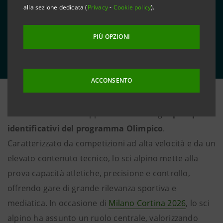
alla sezione dedicata (
Privacy
-
Cookie policy
).
PIÙ OPZIONI
ACCONSENTO
Lo
sci alpino
è una delle
discipline fondamentali dei
Giochi Invernali
e rappresenta uno degli
sport più
identificativi del programma Olimpico
.
Caratterizzato da competizioni ad alta velocità e da un
elevato contenuto tecnico, lo sci alpino mette alla
prova capacità atletiche, precisione e controllo,
offrendo gare di grande rilevanza sportiva e
mediatica. In occasione di
Milano Cortina 2026
, lo sci
alpino ha assunto un ruolo centrale, valorizzando