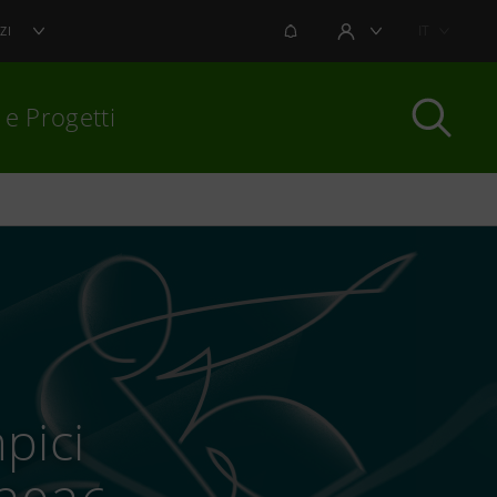
NOTIFICHE
IT
ZI
AREA UTENTE
 e Progetti
per chiudere
pici