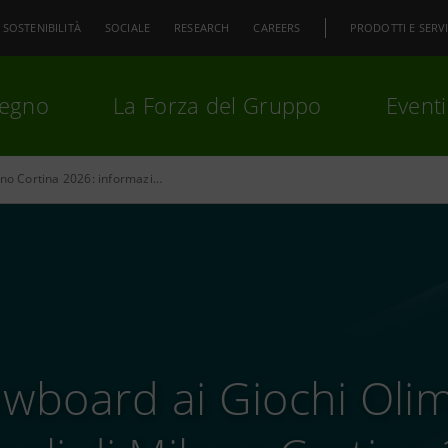
SOSTENIBILITÀ
SOCIALE
RESEARCH
CAREERS
PRODOTTI E SERVI
pegno
La Forza del Gruppo
Eventi
Snowboard a Milano Cortina 2026: informazioni utili e curiosità
premi
Invio
per cercare o
ESC
wboard ai Giochi Olim