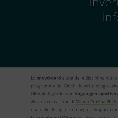
Inver
inf
Lo
snowboard
è una delle discipline più r
programma dei Giochi. Inserito progressiv
Olimpiadi grazie a un
linguaggio sportiv
visiva. In occasione di
Milano Cortina 2026
una delle discipline a maggiore impatto me
Lo
snowboard Olimpico
valorizza non solo