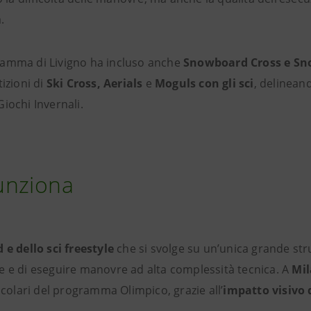
a.
gramma di Livigno ha incluso anche
Snowboard Cross e Sn
izioni di
Ski Cross, Aerials
e
Moguls con gli sci
, delinean
iochi Invernali.
funziona
e dello sci freestyle
che si svolge su un’unica grande str
tive e di eseguire manovre ad alta complessità tecnica. A
Mil
olari del programma Olimpico, grazie all’
impatto visivo 