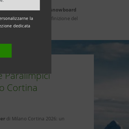
ne.
à delle performance. Lo
snowboard
listico concorre alla definizione del
ersonalizzarne la
ezione dedicata
e Paralimpici
no Cortina
ner
di Milano Cortina 2026: un