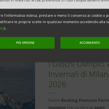
ntenuti in linea con le tue preferenze o i tuoi comportamenti onli
i comprendere meglio i criteri di giudizio e la complessit
e altamente strutturate,
in cui ogni elemento tecnico e sti
re l'informativa estesa, prestare o meno il consenso ai cookie o p
dificare le proprie scelte in qualsiasi momento accedendo alla s
leggibili ma allo stesso tempo tecnicamente sofisticate.
icy
).
PIÙ OPZIONI
ACCONSENTO
I Giochi Olimpici 
Invernali di Mila
2026
Siamo
Banking Premium Part
impegno
che va oltre lo
sport
.