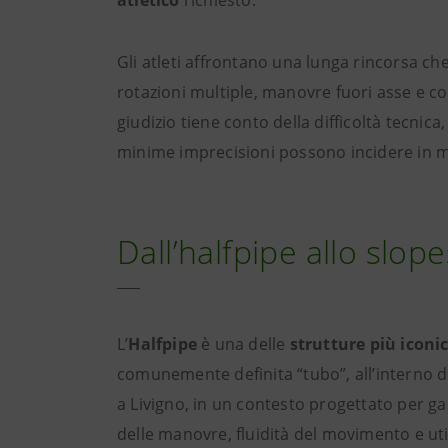
atletico
richiesto.
Gli atleti affrontano una lunga rincorsa ch
rotazioni multiple, manovre fuori asse e com
giudizio tiene conto della difficoltà tecnica
minime imprecisioni possono incidere in mo
Dall’halfpipe allo slope
L’
Halfpipe
è una delle
strutture più iconi
comunemente definita “tubo”, all’interno de
a Livigno, in un contesto progettato per gara
delle manovre, fluidità del movimento e uti