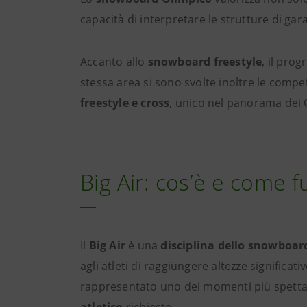
capacità di interpretare le strutture di gar
Accanto allo
snowboard freestyle
, il pro
stessa area si sono svolte inoltre le compet
freestyle e cross
, unico nel panorama dei G
Big Air: cos’è e come 
Il
Big Air
è una
disciplina dello snowboard 
agli atleti di raggiungere altezze significa
rappresentato uno dei momenti più spettac