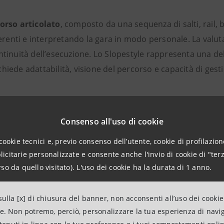
orso articolato
, composto da una sequenza di salti, rail, box
ferenti e interpretando la gara in modo personale. La valuta
 continuità dell’esecuzione. Lo Slopestyle rappresenta una de
chiede adattabilità, visione del percorso e capacità di gesti
owboard
Consenso all'uso di cookie
cookie tecnici e, previo consenso dell’utente, cookie di profilazione
citarie personalizzate e consente anche l'invio di cookie di "terz
llo sci freestyle
è composto da termini specifici utilizzat
so da quello visitato). L'uso dei cookie ha la durata di 1 anno.
mpleta di 1080 gradi, pari a tre giri completi in aria. Il
do
considerata tra le più complesse dal punto di vista tecnico.
ulla [x] di chiusura del banner, non acconsenti all’uso dei cookie
one stilistica della manovra.
ne. Non potremo, perciò, personalizzare la tua esperienza di navi