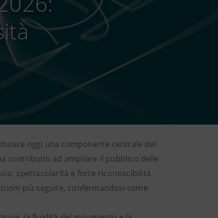
 2026:
sità
ituisce oggi una componente centrale del
a contribuito ad ampliare il pubblico delle
co, spettacolarità e forte riconoscibilità
tizioni più seguite, confermandosi come
zione, la fluidità del movimento e la