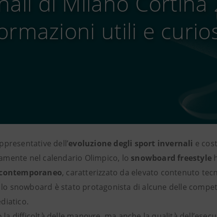
nali di Milano Cortina
ormazioni utili e curio
appresentative dell’
evoluzione degli sport invernali
e cost
amente nel calendario Olimpico, lo
snowboard freestyle
h
o contemporaneo
, caratterizzato da elevato contenuto tecni
, lo snowboard è stato protagonista di alcune delle compe
diatico.
 la difficoltà delle manovre, ma anche la qualità dell’esecu