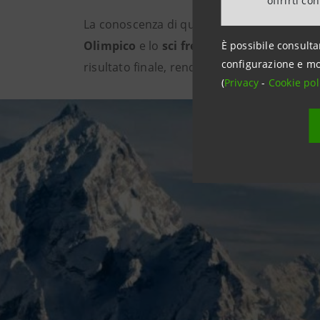
offrirti co
La conoscenza di questi termini consente d
Olimpico
e lo
sci freestyle
sono
disciplin
È possibile consulta
configurazione e mo
risultato finale, rendendo le competizioni 
(
Privacy
-
Cookie pol