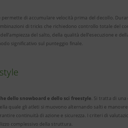
e permette di accumulare velocità prima del decollo. Duran
binazioni di tricks che richiedono controllo totale del corpo
, dell’ampiezza del salto, della qualità dell’esecuzione e del
do significativo sul punteggio finale.
style
che dello snowboard e dello sci freestyle
. Si tratta di un
lla quale gli atleti si muovono alternando salti e manovre 
ntire continuità di azione e sicurezza. I criteri di valutazio
lizzo complessivo della struttura.