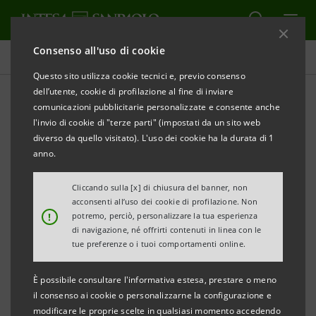
Consenso all'uso di cookie
Obiettivi, risultati e iniziative
Questo sito utilizza cookie tecnici e, previo consenso
dell’utente, cookie di profilazione al fine di inviare
comunicazioni pubblicitarie personalizzate e consente anche
l'invio di cookie di "terze parti" (impostati da un sito web
INNOVAZIONE E CYBERSECURITY
diverso da quello visitato). L'uso dei cookie ha la durata di 1
anno.
Trasformazione digitale
Cliccando sulla [x] di chiusura del banner, non
acconsenti all’uso dei cookie di profilazione. Non
!
potremo, perciò, personalizzare la tua esperienza
di navigazione, né offrirti contenuti in linea con le
tue preferenze o i tuoi comportamenti online.
È possibile consultare l'informativa estesa, prestare o meno
il consenso ai cookie o personalizzarne la configurazione e
modificare le proprie scelte in qualsiasi momento accedendo