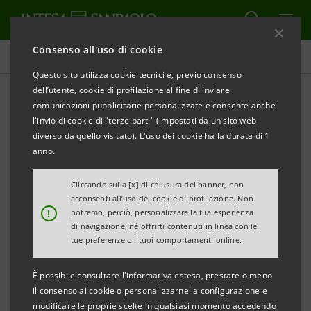
Consenso all'uso di cookie
Obiettivi, risultati e iniziative
Questo sito utilizza cookie tecnici e, previo consenso
dell’utente, cookie di profilazione al fine di inviare
comunicazioni pubblicitarie personalizzate e consente anche
l'invio di cookie di "terze parti" (impostati da un sito web
INTEGRITÀ NELLA CONDOTTA
diverso da quello visitato). L'uso dei cookie ha la durata di 1
anno.
Integrità nella condotta
Cliccando sulla [x] di chiusura del banner, non
aziendale
acconsenti all’uso dei cookie di profilazione. Non
!
potremo, perciò, personalizzare la tua esperienza
di navigazione, né offrirti contenuti in linea con le
tue preferenze o i tuoi comportamenti online.
È possibile consultare l'informativa estesa, prestare o meno
il consenso ai cookie o personalizzarne la configurazione e
modificare le proprie scelte in qualsiasi momento accedendo