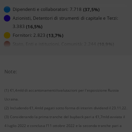
Dipendenti e collaboratori: 7.718
(37,5%)
Azionisti, Detentori di strumenti di capitale e Terzi:
3.383
(16,5%)
Fornitori: 2.823
(13,7%)
Stato, Enti e istituzioni, Comunità: 2.244
(10,9%)
Valore economico trattenuto: 4.407
(21,4%)
Note:
(1) €1,4mld di accantonamenti/svalutazioni per l'esposizione Russia
Ucraina.
(2) Includendo €1,4mld pagati sotto forma di interim dividend il 23.11.22.
(3) Considerando la prima tranche del buyback pari a €1,7mld avviata il
4 luglio 2022 e conclusa l’11 ottobre 2022 e la seconda tranche pari a