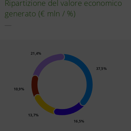
Ripartizione del valore economico
generato (€ mln / %)
21,4%
37,5%
10,9%
13,7%
16,5%