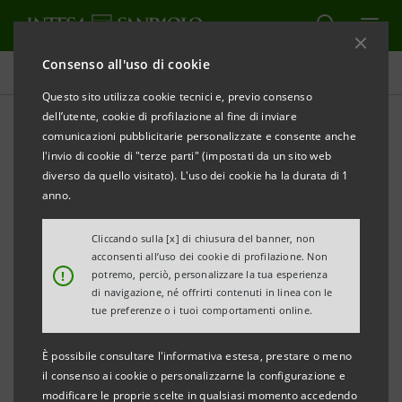
Consenso all'uso di cookie
Obiettivi, risultati e iniziative
Questo sito utilizza cookie tecnici e, previo consenso
dell’utente, cookie di profilazione al fine di inviare
comunicazioni pubblicitarie personalizzate e consente anche
l'invio di cookie di "terze parti" (impostati da un sito web
VALORE E SOLIDITÀ
diverso da quello visitato). L'uso dei cookie ha la durata di 1
anno.
Valore e solidità del Gruppo
Cliccando sulla [x] di chiusura del banner, non
acconsenti all’uso dei cookie di profilazione. Non
!
potremo, perciò, personalizzare la tua esperienza
di navigazione, né offrirti contenuti in linea con le
tue preferenze o i tuoi comportamenti online.
È possibile consultare l'informativa estesa, prestare o meno
il consenso ai cookie o personalizzarne la configurazione e
modificare le proprie scelte in qualsiasi momento accedendo