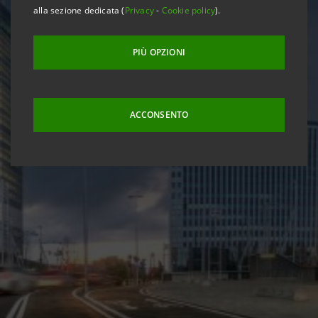
alla sezione dedicata (
Privacy
-
Cookie policy
).
PIÙ OPZIONI
ACCONSENTO