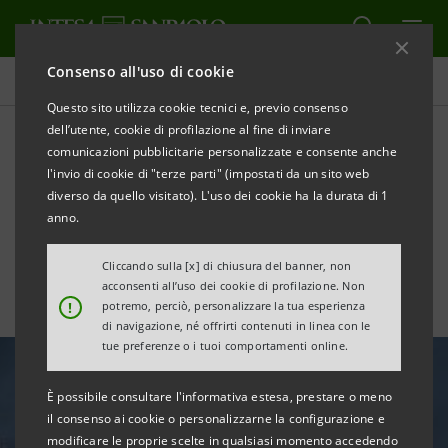
Consenso all'uso di cookie
Tutte le news
Questo sito utilizza cookie tecnici e, previo consenso
dell’utente, cookie di profilazione al fine di inviare
comunicazioni pubblicitarie personalizzate e consente anche
Intesa Sanpaolo aderisce
l'invio di cookie di "terze parti" (impostati da un sito web
alla campagna M'illumino di
diverso da quello visitato). L'uso dei cookie ha la durata di 1
anno.
Meno
Cliccando sulla [x] di chiusura del banner, non
acconsenti all’uso dei cookie di profilazione. Non
!
potremo, perciò, personalizzare la tua esperienza
di navigazione, né offrirti contenuti in linea con le
tue preferenze o i tuoi comportamenti online.
È possibile consultare l'informativa estesa, prestare o meno
il consenso ai cookie o personalizzarne la configurazione e
modificare le proprie scelte in qualsiasi momento accedendo