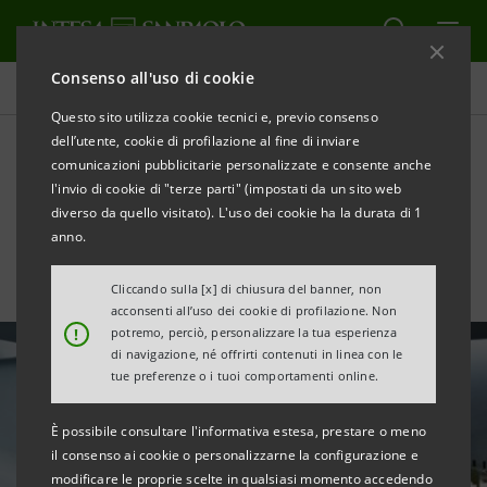
Consenso all'uso di cookie
Tutte le news
Questo sito utilizza cookie tecnici e, previo consenso
dell’utente, cookie di profilazione al fine di inviare
comunicazioni pubblicitarie personalizzate e consente anche
Garanzia Italia: €4 milioni a
l'invio di cookie di "terze parti" (impostati da un sito web
I.S.A. SpA
diverso da quello visitato). L'uso dei cookie ha la durata di 1
anno.
Cliccando sulla [x] di chiusura del banner, non
acconsenti all’uso dei cookie di profilazione. Non
!
potremo, perciò, personalizzare la tua esperienza
di navigazione, né offrirti contenuti in linea con le
tue preferenze o i tuoi comportamenti online.
È possibile consultare l'informativa estesa, prestare o meno
il consenso ai cookie o personalizzarne la configurazione e
modificare le proprie scelte in qualsiasi momento accedendo