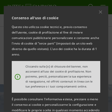
Consenso all'uso di cookie
Tutte le news
Questo sito utilizza cookie tecnici e, previo consenso
dell’utente, cookie di profilazione al fine di inviare
comunicazioni pubblicitarie personalizzate e consente anche
"Programma Rinascimento":
l'invio di cookie di "terze parti" (impostati da un sito web
adesione altissima da parte
diverso da quello visitato). L'uso dei cookie ha la durata di 1
anno.
delle PMI di Bergamo
Cliccando sulla [x] di chiusura del banner, non
acconsenti all’uso dei cookie di profilazione. Non
!
potremo, perciò, personalizzare la tua esperienza
di navigazione, né offrirti contenuti in linea con le
tue preferenze o i tuoi comportamenti online.
È possibile consultare l'informativa estesa, prestare o meno
il consenso ai cookie o personalizzarne la configurazione e
modificare le proprie scelte in qualsiasi momento accedendo