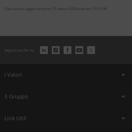
Data ultimo aggiornamento 15 marzo 2024 alle ore 13:47:06
Seguici anche su
I Valori
Il Gruppo
Link Utili