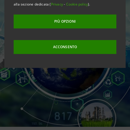
alla sezione dedicata (
Privacy
-
Cookie policy
).
PIÙ OPZIONI
ACCONSENTO