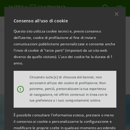
Consenso all'uso di cookie
Tutte le news
Questo sito utilizza cookie tecnici e, previo consenso
dell’utente, cookie di profilazione al fine di inviare
comunicazioni pubblicitarie personalizzate e consente anche
Imprese Vincenti 2021: ESG
l'invio di cookie di "terze parti" (impostati da un sito web
e Sostenibilità
diverso da quello visitato). L'uso dei cookie ha la durata di 1
anno.
Cliccando sulla [x] di chiusura del banner, non
acconsenti all’uso dei cookie di profilazione. Non
!
potremo, perciò, personalizzare la tua esperienza
di navigazione, né offrirti contenuti in linea con le
tue preferenze o i tuoi comportamenti online.
È possibile consultare l'informativa estesa, prestare o meno
il consenso ai cookie o personalizzarne la configurazione e
modificare le proprie scelte in qualsiasi momento accedendo