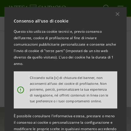
Consenso all'uso di cookie
Tutte le news
Questo sito utilizza cookie tecnici e, previo consenso
dell’utente, cookie di profilazione al fine di inviare
comunicazioni pubblicitarie personalizzate e consente anche
Inclusione e reinserimento
l'invio di cookie di "terze parti" (impostati da un sito web
sociale: iniziative di Intesa
diverso da quello visitato). L'uso dei cookie ha la durata di 1
anno.
Sanpaolo per i detenuti
Cliccando sulla [x] di chiusura del banner, non
acconsenti all’uso dei cookie di profilazione. Non
!
potremo, perciò, personalizzare la tua esperienza
di navigazione, né offrirti contenuti in linea con le
tue preferenze o i tuoi comportamenti online.
È possibile consultare l'informativa estesa, prestare o meno
il consenso ai cookie o personalizzarne la configurazione e
modificare le proprie scelte in qualsiasi momento accedendo