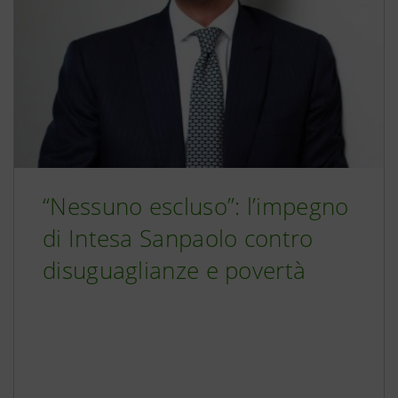
“Nessuno escluso”: l’impegno
di Intesa Sanpaolo contro
disuguaglianze e povertà