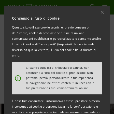
Consenso all'uso di cookie
Tutte le news
Questo sito utilizza cookie tecnici e, previo consenso
dell’utente, cookie di profilazione al fine di inviare
comunicazioni pubblicitarie personalizzate e consente anche
Intesa Sanpaolo per il
l'invio di cookie di "terze parti" (impostati da un sito web
Sociale: impegno per
diverso da quello visitato). L'uso dei cookie ha la durata di 1
anno.
impatto trasformativo sulla
Cliccando sulla [x] di chiusura del banner, non
realtà
acconsenti all’uso dei cookie di profilazione. Non
!
potremo, perciò, personalizzare la tua esperienza
di navigazione, né offrirti contenuti in linea con le
tue preferenze o i tuoi comportamenti online.
È possibile consultare l'informativa estesa, prestare o meno
il consenso ai cookie o personalizzarne la configurazione e
modificare le proprie scelte in qualsiasi momento accedendo